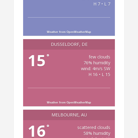
H 7 • L 7
Weather from OpenWeatherMap
DÜSSELDORF, DE
15
°
few clouds
76% humidity
wind: 4m/s SW
H 16 • L 15
Weather from OpenWeatherMap
MELBOURNE, AU
16
°
scattered clouds
58% humidity