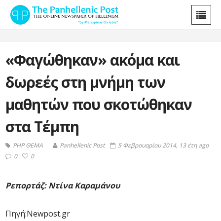
«Φαγώθηκαν» ακόμα και
δωρεές στη μνήμη των
μαθητών που σκοτώθηκαν
στα Τέμπη
PHP ΘΕΜΑ
Panhellenic Post
5 Φεβρουαρίου 2014, 13 έτη ago
0
0
Ρεπορτάζ: Ντίνα Καραμάνου
Πηγή:Newpost.gr