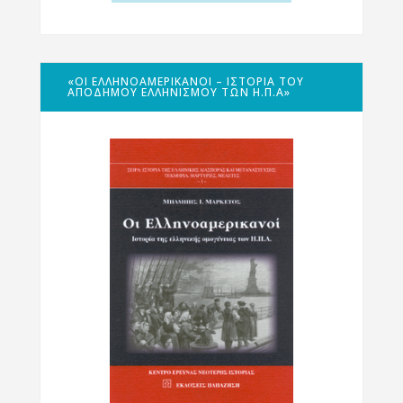
«ΟΙ ΕΛΛΗΝΟΑΜΕΡΙΚΑΝΟΊ – ΙΣΤΟΡΊΑ ΤΟΥ
ΑΠΌΔΗΜΟΥ ΕΛΛΗΝΙΣΜΟΎ ΤΩΝ Η.Π.Α»