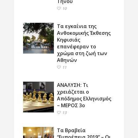
Τήνου
10
Τα εγκαίνια της
Ανθοκομικής Έκθεσης
Κηφισιάς
επανέφεραν το
χρώμα στη ζωή των
Αθηνών
11
ΑΝΑΛΥΣΗ: Τι
χρειάζεται ο
Απόδημος Ελληνισμός
– ΜΕΡΟΣ 3ο
13
Τα Βραβεία
“Ευπρέπεια 2019” – Οι