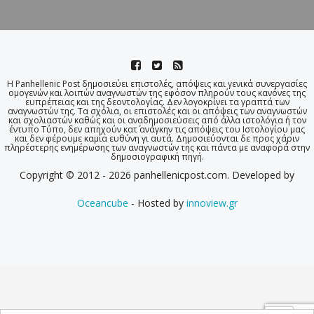
Η Panhellenic Post δημοσιεύει επιστολές, απόψεις και γενικά συνεργασίες
ομογενών και λοιπών αναγνωστών της εφόσον πληρούν τους κανόνες της
ευπρέπειας και της δεοντολογίας. Δεν λογοκρίνει τα γραπτά των
αναγνωστών της. Τα σχόλια, οι επιστολές και οι απόψεις των αναγνωστών
και σχολιαστών καθώς και οι αναδημοσιεύσεις από άλλα ιστολόγια ή τον
έντυπο Τύπο, δεν απηχούν κατ΄ ανάγκην τις απόψεις του Ιστολογίου μας
και δεν φέρουμε καμία ευθύνη γι αυτά. Δημοσιεύονται δε προς χάριν
πληρέστερης ενημέρωσης των αναγνωστών της και πάντα με αναφορά στην
δημοσιογραφική πηγή.
Copyright © 2012 - 2026 panhellenicpost.com. Developed by
Oceancube
- Hosted by
innoview.gr