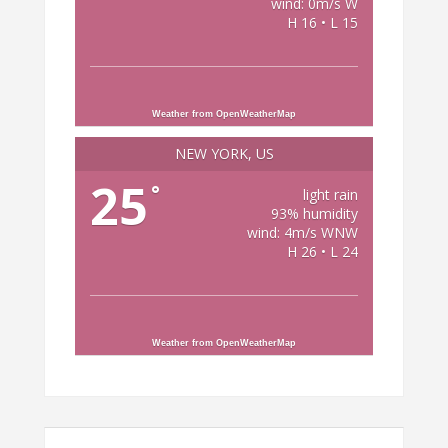
wind: 0m/s W
H 16 • L 15
Weather from OpenWeatherMap
NEW YORK, US
25
°
light rain
93% humidity
wind: 4m/s WNW
H 26 • L 24
Weather from OpenWeatherMap