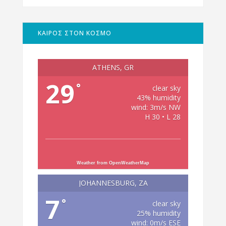
ΚΑΙΡΟΣ ΣΤΟΝ ΚΟΣΜΟ
ATHENS, GR
29
°
clear sky
43% humidity
wind: 3m/s NW
H 30 • L 28
Weather from OpenWeatherMap
JOHANNESBURG, ZA
7
°
clear sky
25% humidity
wind: 0m/s ESE