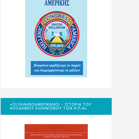
«ΟΙ ΕΛΛΗΝΟΑΜΕΡΙΚΑΝΟΊ – ΙΣΤΟΡΊΑ ΤΟΥ
ΑΠΌΔΗΜΟΥ ΕΛΛΗΝΙΣΜΟΎ ΤΩΝ Η.Π.Α»