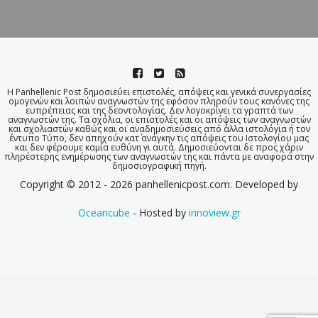
Η Panhellenic Post δημοσιεύει επιστολές, απόψεις και γενικά συνεργασίες
ομογενών και λοιπών αναγνωστών της εφόσον πληρούν τους κανόνες της
ευπρέπειας και της δεοντολογίας. Δεν λογοκρίνει τα γραπτά των
αναγνωστών της. Τα σχόλια, οι επιστολές και οι απόψεις των αναγνωστών
και σχολιαστών καθώς και οι αναδημοσιεύσεις από άλλα ιστολόγια ή τον
έντυπο Τύπο, δεν απηχούν κατ΄ ανάγκην τις απόψεις του Ιστολογίου μας
και δεν φέρουμε καμία ευθύνη γι αυτά. Δημοσιεύονται δε προς χάριν
πληρέστερης ενημέρωσης των αναγνωστών της και πάντα με αναφορά στην
δημοσιογραφική πηγή.
Copyright © 2012 - 2026 panhellenicpost.com. Developed by
Oceancube
- Hosted by
innoview.gr