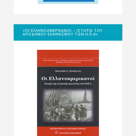
«ΟΙ ΕΛΛΗΝΟΑΜΕΡΙΚΑΝΟΊ – ΙΣΤΟΡΊΑ ΤΟΥ
ΑΠΌΔΗΜΟΥ ΕΛΛΗΝΙΣΜΟΎ ΤΩΝ Η.Π.Α»