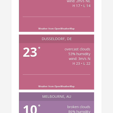
wind: 2m/s NE
H 17 • L 14
Weather from OpenWeatherMap
DÜSSELDORF, DE
23
°
overcast clouds
53% humidity
wind: 3m/s N
H 23 • L 22
Weather from OpenWeatherMap
MELBOURNE, AU
10
°
broken clouds
86% humidity