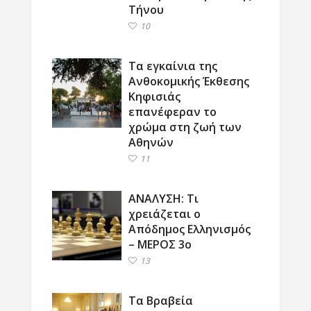
Τήνου
10
Τα εγκαίνια της
Ανθοκομικής Έκθεσης
Κηφισιάς
επανέφεραν το
χρώμα στη ζωή των
Αθηνών
11
ΑΝΑΛΥΣΗ: Τι
χρειάζεται ο
Απόδημος Ελληνισμός
– ΜΕΡΟΣ 3ο
13
Τα Βραβεία