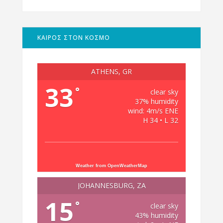
ΚΑΙΡΟΣ ΣΤΟΝ ΚΟΣΜΟ
ATHENS, GR
33
°
clear sky
37% humidity
wind: 4m/s ENE
H 34 • L 32
Weather from OpenWeatherMap
JOHANNESBURG, ZA
15
°
clear sky
43% humidity