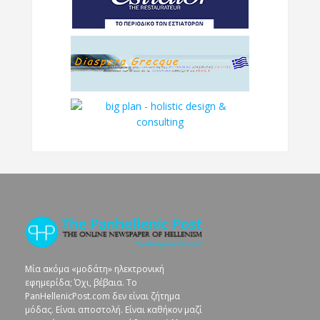
Μία ακόμα «μοδάτη» ηλεκτρονική
εφημερίδα; Όχι, βέβαια. To
PanHellenicPost.com δεν είναι ζήτημα
μόδας. Είναι αποστολή. Είναι καθήκον μαζί