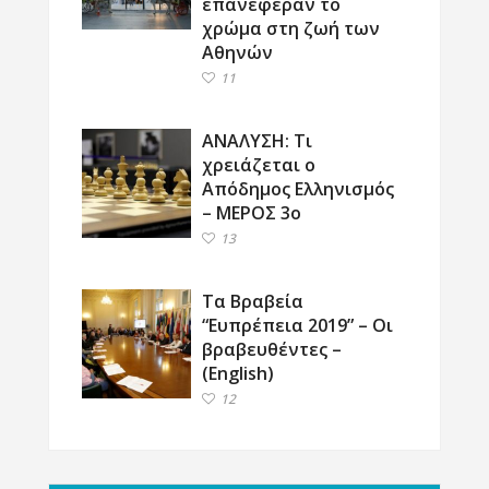
επανέφεραν το
χρώμα στη ζωή των
Αθηνών
11
ΑΝΑΛΥΣΗ: Τι
χρειάζεται ο
Απόδημος Ελληνισμός
– ΜΕΡΟΣ 3ο
13
Τα Βραβεία
“Ευπρέπεια 2019” – Οι
βραβευθέντες –
(English)
12