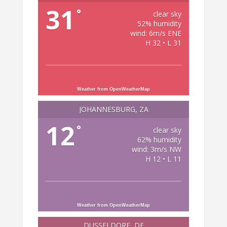
31
°
clear sky
52% humidity
wind: 6m/s ENE
H 32 • L 31
Weather from OpenWeatherMap
JOHANNESBURG, ZA
12
°
clear sky
62% humidity
wind: 3m/s NW
H 12 • L 11
Weather from OpenWeatherMap
DÜSSELDORF, DE