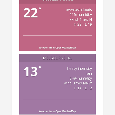
22
°
overcast clouds
61% humidity
wind: 1m/s N
H 22 • L 19
Weather from OpenWeatherMap
MELBOURNE, AU
13
°
heavy intensity
rain
84% humidity
wind: 1m/s NNW
H 14 • L 12
Weather from OpenWeatherMap