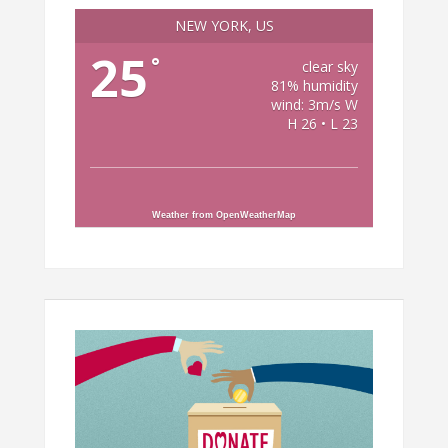
NEW YORK, US
25
°
clear sky
81% humidity
wind: 3m/s W
H 26 • L 23
Weather from OpenWeatherMap