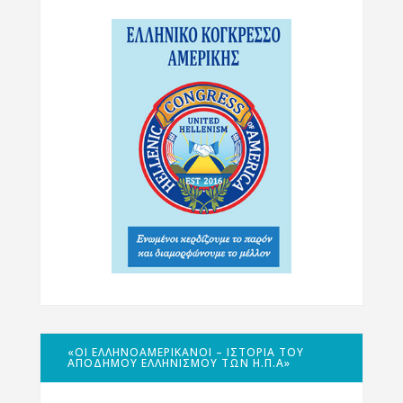
«ΟΙ ΕΛΛΗΝΟΑΜΕΡΙΚΑΝΟΊ – ΙΣΤΟΡΊΑ ΤΟΥ
ΑΠΌΔΗΜΟΥ ΕΛΛΗΝΙΣΜΟΎ ΤΩΝ Η.Π.Α»