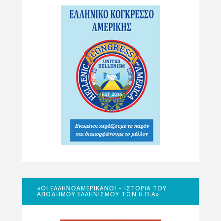
«ΟΙ ΕΛΛΗΝΟΑΜΕΡΙΚΑΝΟΊ – ΙΣΤΟΡΊΑ ΤΟΥ
ΑΠΌΔΗΜΟΥ ΕΛΛΗΝΙΣΜΟΎ ΤΩΝ Η.Π.Α»