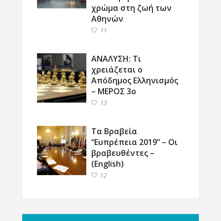
χρώμα στη ζωή των
Αθηνών
11
ΑΝΑΛΥΣΗ: Τι
χρειάζεται ο
Απόδημος Ελληνισμός
– ΜΕΡΟΣ 3ο
13
Τα Βραβεία
“Ευπρέπεια 2019” – Οι
βραβευθέντες –
(English)
12