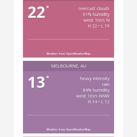
22
°
overcast clouds
61% humidity
wind: 1m/s N
H 22 • L 19
Weather from OpenWeatherMap
MELBOURNE, AU
13
°
heavy intensity
rain
84% humidity
wind: 1m/s NNW
H 14 • L 12
Weather from OpenWeatherMap