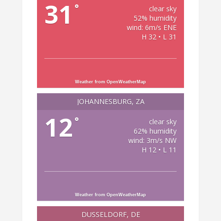
31
°
clear sky
52% humidity
wind: 6m/s ENE
H 32 • L 31
Weather from OpenWeatherMap
JOHANNESBURG, ZA
12
°
clear sky
62% humidity
wind: 3m/s NW
H 12 • L 11
Weather from OpenWeatherMap
DÜSSELDORF, DE