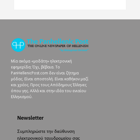
Μία ακόμα «μοδάτη» ηλεκτρονική
εφημερίδα; Όχι, βέβαια. To
PanHellenicPost.com δεν είναι ζήτημα
μόδας. Είναι αποστολή. Είναι καθήκον μαζί
και χρέος. Προς τους Απόδημους Έλληνες
όπου γης. Αλλά και στην ιδέα του ενιαίου
Ελληνισμού.
Newsletter
Συμπληρώστε την διεύθυνση
ηλεκτρονικού ταχυδρομείου σας