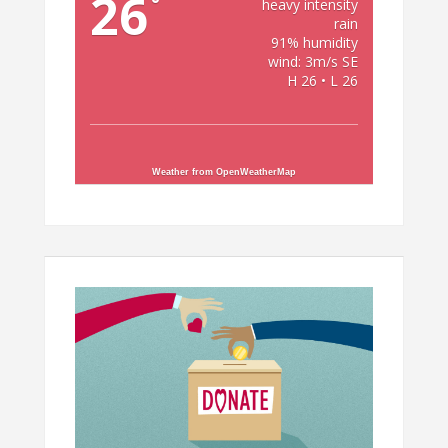
26
°
heavy intensity
rain
91% humidity
wind: 3m/s SE
H 26 • L 26
Weather from OpenWeatherMap