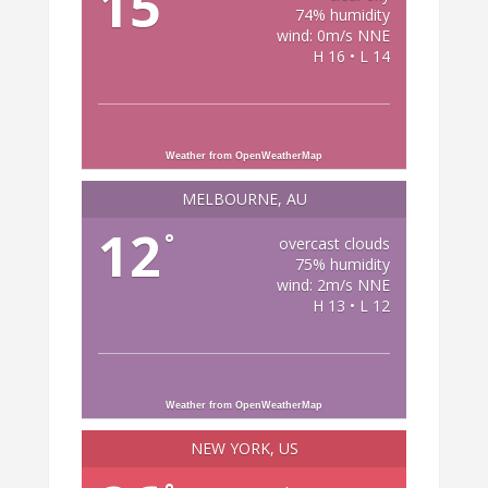
15
74% humidity
wind: 0m/s NNE
H 16 • L 14
Weather from OpenWeatherMap
MELBOURNE, AU
12
°
overcast clouds
75% humidity
wind: 2m/s NNE
H 13 • L 12
Weather from OpenWeatherMap
NEW YORK, US