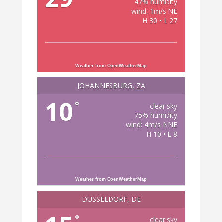
47% humidity
wind: 1m/s NE
H 30 • L 27
Weather from OpenWeatherMap
JOHANNESBURG, ZA
10
°
clear sky
75% humidity
wind: 4m/s NNE
H 10 • L 8
Weather from OpenWeatherMap
DÜSSELDORF, DE
°
clear sky