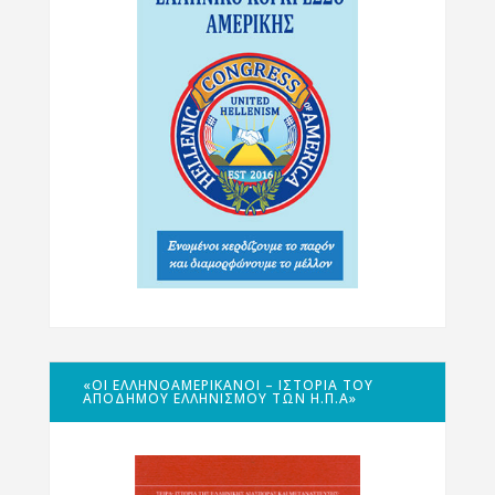
«ΟΙ ΕΛΛΗΝΟΑΜΕΡΙΚΑΝΟΊ – ΙΣΤΟΡΊΑ ΤΟΥ
ΑΠΌΔΗΜΟΥ ΕΛΛΗΝΙΣΜΟΎ ΤΩΝ Η.Π.Α»