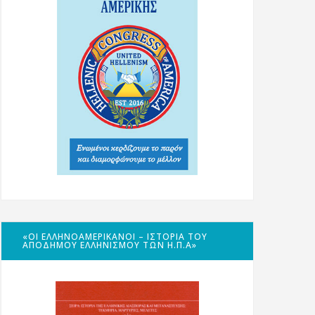
«ΟΙ ΕΛΛΗΝΟΑΜΕΡΙΚΑΝΟΊ – ΙΣΤΟΡΊΑ ΤΟΥ
ΑΠΌΔΗΜΟΥ ΕΛΛΗΝΙΣΜΟΎ ΤΩΝ Η.Π.Α»