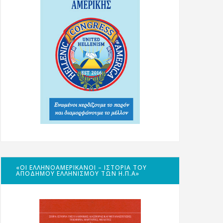
«ΟΙ ΕΛΛΗΝΟΑΜΕΡΙΚΑΝΟΊ – ΙΣΤΟΡΊΑ ΤΟΥ
ΑΠΌΔΗΜΟΥ ΕΛΛΗΝΙΣΜΟΎ ΤΩΝ Η.Π.Α»