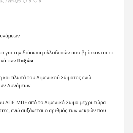
0, 7 έτη ago
0
0
Δυνάμεων
μα για την διάσωση αλλοδαπών που βρίσκονται σε
ικά των
Παξών
.
η και πλωτά του Λιμενικού Σώματος ενώ
λων Δυνάμεων.
του ΑΠΕ-ΜΠΕ από το Λιμενικό Σώμα μέχρι τώρα
στες, ενώ αυξάνεται ο αριθμός των νεκρών που