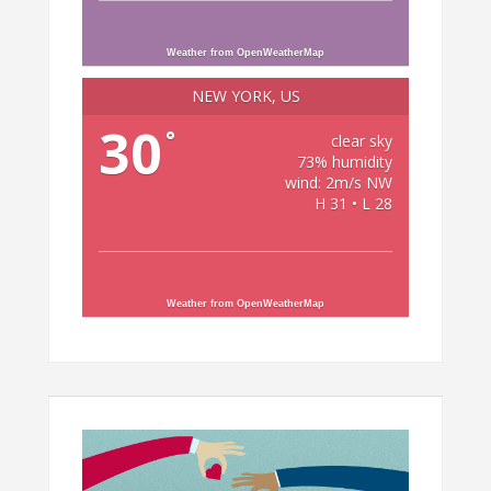
Weather from OpenWeatherMap
NEW YORK, US
30
°
clear sky
73% humidity
wind: 2m/s NW
H 31 • L 28
Weather from OpenWeatherMap