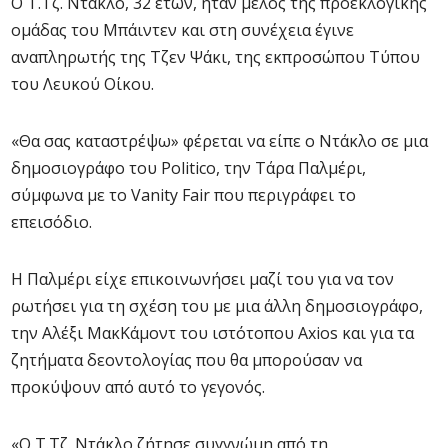
Ο Τ.Τζ. Ντάκλο, 32 ετών, ήταν μέλος της προεκλογικής
ομάδας του Μπάιντεν και στη συνέχεια έγινε
αναπληρωτής της Τζεν Ψάκι, της εκπροσώπου Τύπου
του Λευκού Οίκου.
«Θα σας καταστρέψω» φέρεται να είπε ο Ντάκλο σε μια
δημοσιογράφο του Politico, την Τάρα Παλμέρι,
σύμφωνα με το Vanity Fair που περιγράφει το
επεισόδιο.
Η Παλμέρι είχε επικοινωνήσει μαζί του για να τον
ρωτήσει για τη σχέση του με μια άλλη δημοσιογράφο,
την Αλέξι ΜακΚάμοντ του ιστότοπου Axios και για τα
ζητήματα δεοντολογίας που θα μπορούσαν να
προκύψουν από αυτό το γεγονός.
«Ο Τ.Τζ. Ντάκλο ζήτησε συγγνώμη από τη