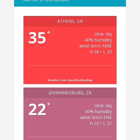
ATHENS, GR
35
°
clear sky
40% humidity
wind: 6m/s NNE
H 36 • L 33
Weather from OpenWeatherMap
JOHANNESBURG, ZA
22
°
clear sky
30% humidity
wind: 0m/s ENE
H 22 • L 21