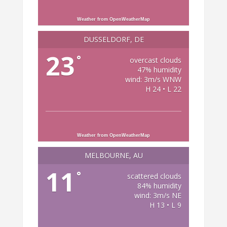
Weather from OpenWeatherMap
DÜSSELDORF, DE
23
°
overcast clouds
47% humidity
wind: 3m/s WNW
H 24 • L 22
Weather from OpenWeatherMap
MELBOURNE, AU
11
°
scattered clouds
84% humidity
wind: 3m/s NE
H 13 • L 9