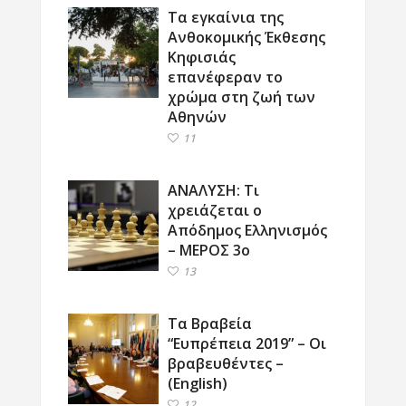
Τα εγκαίνια της
Ανθοκομικής Έκθεσης
Κηφισιάς
επανέφεραν το
χρώμα στη ζωή των
Αθηνών
11
ΑΝΑΛΥΣΗ: Τι
χρειάζεται ο
Απόδημος Ελληνισμός
– ΜΕΡΟΣ 3ο
13
Τα Βραβεία
“Ευπρέπεια 2019” – Οι
βραβευθέντες –
(English)
12