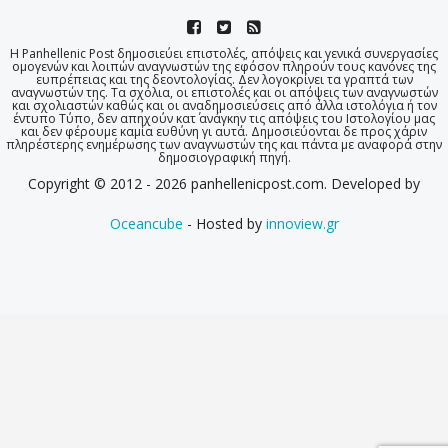
Η Panhellenic Post δημοσιεύει επιστολές, απόψεις και γενικά συνεργασίες
ομογενών και λοιπών αναγνωστών της εφόσον πληρούν τους κανόνες της
ευπρέπειας και της δεοντολογίας. Δεν λογοκρίνει τα γραπτά των
αναγνωστών της. Τα σχόλια, οι επιστολές και οι απόψεις των αναγνωστών
και σχολιαστών καθώς και οι αναδημοσιεύσεις από άλλα ιστολόγια ή τον
έντυπο Τύπο, δεν απηχούν κατ΄ ανάγκην τις απόψεις του Ιστολογίου μας
και δεν φέρουμε καμία ευθύνη γι αυτά. Δημοσιεύονται δε προς χάριν
πληρέστερης ενημέρωσης των αναγνωστών της και πάντα με αναφορά στην
δημοσιογραφική πηγή.
Copyright © 2012 - 2026 panhellenicpost.com. Developed by
Oceancube
- Hosted by
innoview.gr