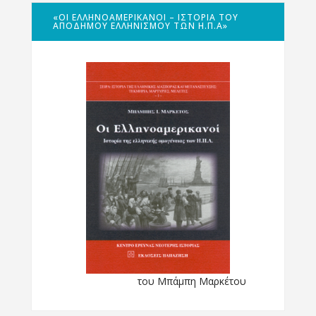
«ΟΙ ΕΛΛΗΝΟΑΜΕΡΙΚΑΝΟΊ – ΙΣΤΟΡΊΑ ΤΟΥ
ΑΠΌΔΗΜΟΥ ΕΛΛΗΝΙΣΜΟΎ ΤΩΝ Η.Π.Α»
του Μπάμπη Μαρκέτου