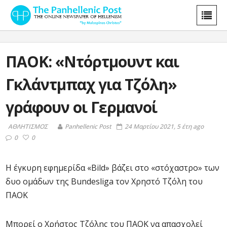
ΠΑΟΚ: «Ντόρτμουντ και
Γκλάντμπαχ για Τζόλη»
γράφουν οι Γερμανοί
ΑΘΛΗΤΙΣΜΟΣ
Panhellenic Post
24 Μαρτίου 2021, 5 έτη ago
0
0
Η έγκυρη εφημερίδα «Bild» βάζει στο «στόχαστρο» των
δυο ομάδων της Bundesliga τον Χρηστό Τζόλη του
ΠΑΟΚ
Μπορεί ο Χρήστος Τζόλης του ΠΑΟΚ να απασχολεί