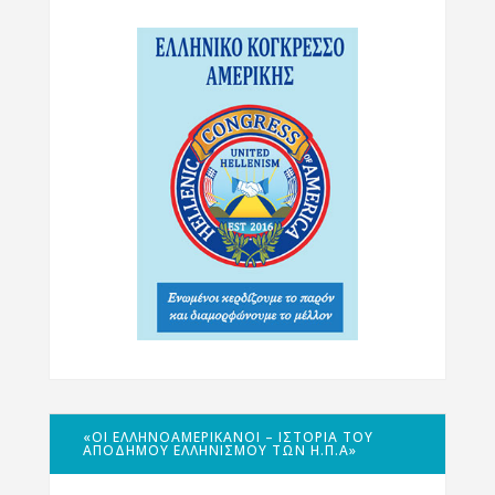
«ΟΙ ΕΛΛΗΝΟΑΜΕΡΙΚΑΝΟΊ – ΙΣΤΟΡΊΑ ΤΟΥ
ΑΠΌΔΗΜΟΥ ΕΛΛΗΝΙΣΜΟΎ ΤΩΝ Η.Π.Α»