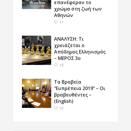
επανέφεραν το
χρώμα στη ζωή των
Αθηνών
11
ΑΝΑΛΥΣΗ: Τι
χρειάζεται ο
Απόδημος Ελληνισμός
– ΜΕΡΟΣ 3ο
13
Τα Βραβεία
“Ευπρέπεια 2019” – Οι
βραβευθέντες –
(English)
12