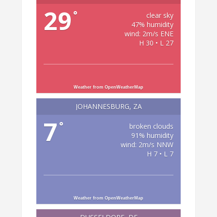
29
°
clear sky
47% humidity
wind: 2m/s ENE
H 30 • L 27
Weather from OpenWeatherMap
JOHANNESBURG, ZA
7
°
broken clouds
91% humidity
wind: 2m/s NNW
H 7 • L 7
Weather from OpenWeatherMap