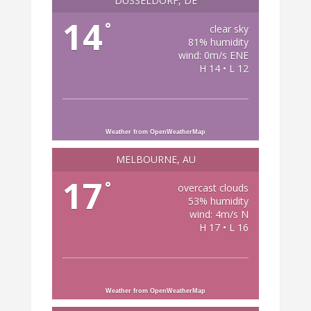
DÜSSELDORF, DE
14
°
clear sky
81% humidity
wind: 0m/s ENE
H 14 • L 12
Weather from OpenWeatherMap
MELBOURNE, AU
17
°
overcast clouds
53% humidity
wind: 4m/s N
H 17 • L 16
Weather from OpenWeatherMap