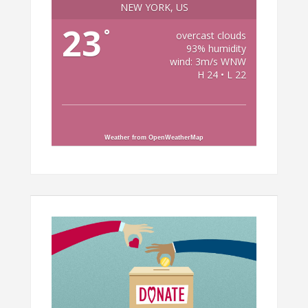
NEW YORK, US
23
°
overcast clouds
93% humidity
wind: 3m/s WNW
H 24 • L 22
Weather from OpenWeatherMap