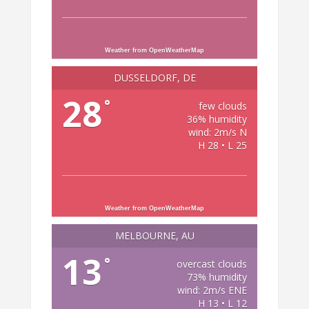
Weather from OpenWeatherMap
DÜSSELDORF, DE
28
°
few clouds
36% humidity
wind: 2m/s N
H 28 • L 25
Weather from OpenWeatherMap
MELBOURNE, AU
13
°
overcast clouds
73% humidity
wind: 2m/s ENE
H 13 • L 12