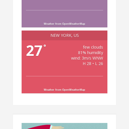
Weather from OpenWeatherMap
NEW YORK, US
27
°
few clouds
81% humidity
wind: 3m/s WNW
H 28 • L 26
Weather from OpenWeatherMap