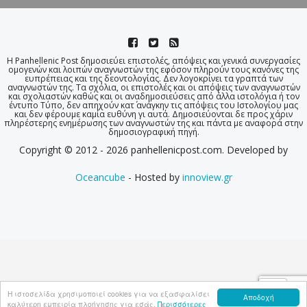
Η Panhellenic Post δημοσιεύει επιστολές, απόψεις και γενικά συνεργασίες
ομογενών και λοιπών αναγνωστών της εφόσον πληρούν τους κανόνες της
ευπρέπειας και της δεοντολογίας. Δεν λογοκρίνει τα γραπτά των
αναγνωστών της. Τα σχόλια, οι επιστολές και οι απόψεις των αναγνωστών
και σχολιαστών καθώς και οι αναδημοσιεύσεις από άλλα ιστολόγια ή τον
έντυπο Τύπο, δεν απηχούν κατ΄ ανάγκην τις απόψεις του Ιστολογίου μας
και δεν φέρουμε καμία ευθύνη γι αυτά. Δημοσιεύονται δε προς χάριν
πληρέστερης ενημέρωσης των αναγνωστών της και πάντα με αναφορά στην
δημοσιογραφική πηγή.
Copyright © 2012 - 2026 panhellenicpost.com. Developed by
Oceancube
- Hosted by
innoview.gr
Η ιστοσελίδα χρησιμοποιεί cookies για να εξασφαλίσει
Αποδοχή
καλύτερη εμπειρία πλοήγησης για εσάς.
Περισσότερες