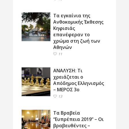
Τα εγκαίνια της
Ανθοκομικής Έκθεσης
Κηφισιάς
επανέφεραν το
χρώμα στη ζωή των
Αθηνών
11
ΑΝΑΛΥΣΗ: Τι
χρειάζεται ο
Απόδημος Ελληνισμός
– ΜΕΡΟΣ 3ο
13
Τα Βραβεία
“Ευπρέπεια 2019” – Οι
βραβευθέντες –