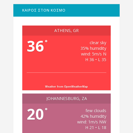
ΚΑΙΡΟΣ ΣΤΟΝ ΚΟΣΜΟ
ATHENS, GR
36
°
clear sky
35% humidity
wind: 5m/s N
H 36 • L 35
Weather from OpenWeatherMap
JOHANNESBURG, ZA
20
°
few clouds
42% humidity
wind: 1m/s NW
H 21 • L 18