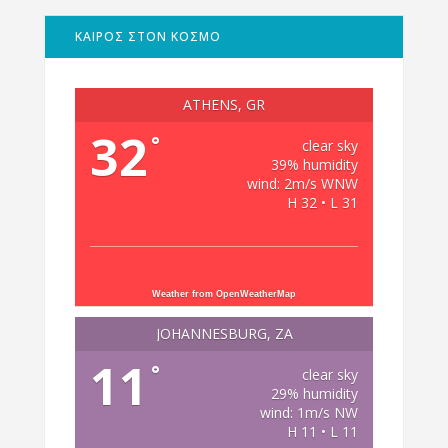
ΚΑΙΡΟΣ ΣΤΟΝ ΚΟΣΜΟ
ATHENS, GR
32
°
clear sky
39% humidity
wind: 2m/s WNW
H 32 • L 31
Weather from OpenWeatherMap
JOHANNESBURG, ZA
11
°
clear sky
29% humidity
wind: 1m/s NW
H 11 • L 11