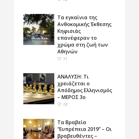
Τα εγκαίνια της
Ανθοκομικής Έκθεσης
Κηφισιάς
επανέφεραν το
χρώμα στη ζωή των
Αθηνών
11
ΑΝΑΛΥΣΗ: Τι
χρειάζεται ο
Απόδημος Ελληνισμός
– ΜΕΡΟΣ 3ο
13
Τα Βραβεία
“Ευπρέπεια 2019” – Οι
βραβευθέντες –