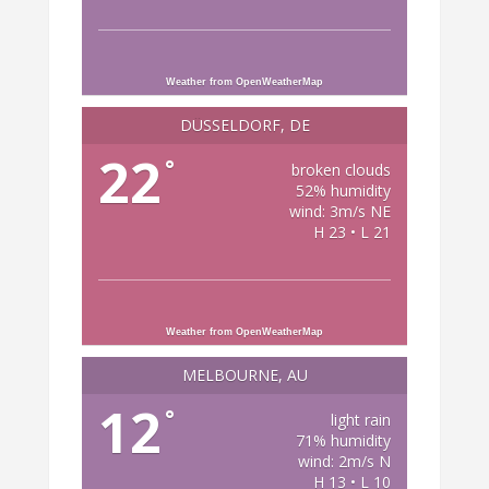
Weather from OpenWeatherMap
DÜSSELDORF, DE
22
°
broken clouds
52% humidity
wind: 3m/s NE
H 23 • L 21
Weather from OpenWeatherMap
MELBOURNE, AU
12
°
light rain
71% humidity
wind: 2m/s N
H 13 • L 10