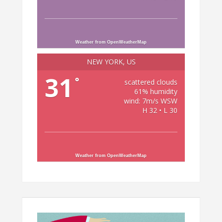
Weather from OpenWeatherMap
NEW YORK, US
31
°
scattered clouds
61% humidity
wind: 7m/s WSW
H 32 • L 30
Weather from OpenWeatherMap