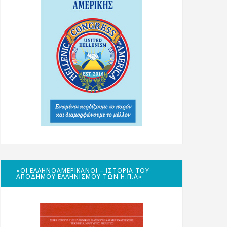
«ΟΙ ΕΛΛΗΝΟΑΜΕΡΙΚΑΝΟΊ – ΙΣΤΟΡΊΑ ΤΟΥ
ΑΠΌΔΗΜΟΥ ΕΛΛΗΝΙΣΜΟΎ ΤΩΝ Η.Π.Α»