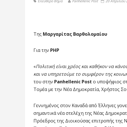
Ελεύθερο Βήμα
Panhellenic Post
20 Απριλίου 
Της
Μαργαρίτας Βαρθολομαίου
Για την
ΡΗΡ
«
Πολιτική είναι χρέος και καθήκον να κά
και να υπηρετούμε το συμφέρον της κοινων
του στην
Panhellenic
Post
ο υποψήφιος στ
Τομέα με την Νέα Δημοκρατία, Χρήστος Σο
Γεννημένος στον Καναδά από Έλληνες γονείς
σημαντικά νέα στελέχη της Νέας Δημοκρατία
Πρόεδρος της Διοικούσας επιτροπής της Ν