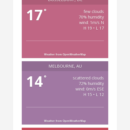
17
°
few clouds
70% humidity
wind: 1m/s N
H 19 • L 17
Weather from OpenWeatherMap
MELBOURNE, AU
14
°
scattered clouds
72% humidity
wind: 0m/s ESE
H 15 • L 12
Weather from OpenWeatherMap