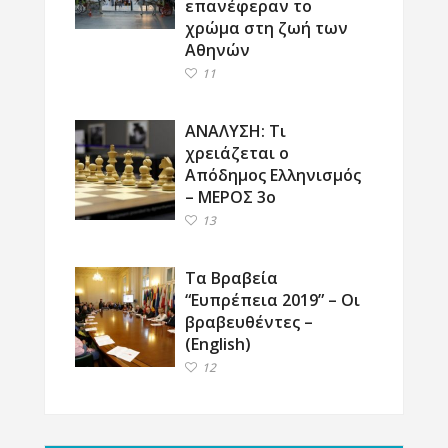
επανέφεραν το
χρώμα στη ζωή των
Αθηνών
11
ΑΝΑΛΥΣΗ: Τι
χρειάζεται ο
Απόδημος Ελληνισμός
– ΜΕΡΟΣ 3ο
13
Τα Βραβεία
“Ευπρέπεια 2019” – Οι
βραβευθέντες –
(English)
12