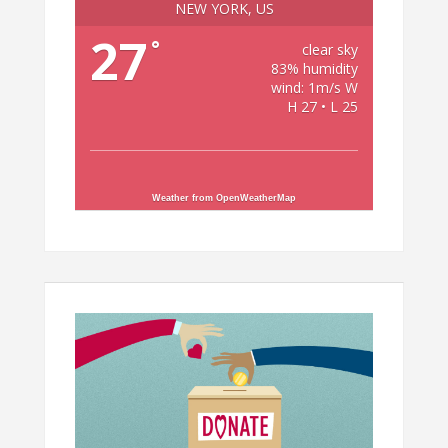
NEW YORK, US
27
°
clear sky
83% humidity
wind: 1m/s W
H 27 • L 25
Weather from OpenWeatherMap