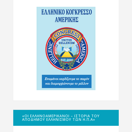
«ΟΙ ΕΛΛΗΝΟΑΜΕΡΙΚΑΝΟΊ – ΙΣΤΟΡΊΑ ΤΟΥ
ΑΠΌΔΗΜΟΥ ΕΛΛΗΝΙΣΜΟΎ ΤΩΝ Η.Π.Α»