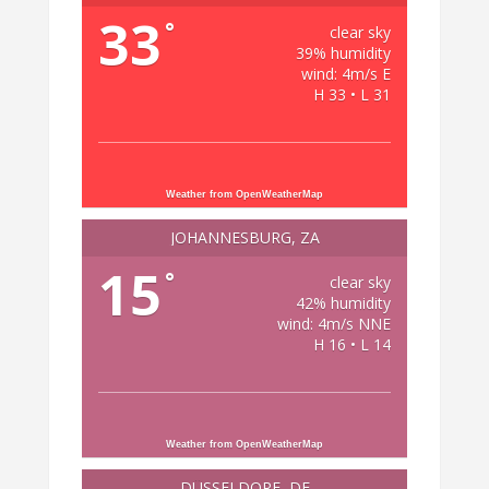
33
°
clear sky
39% humidity
wind: 4m/s E
H 33 • L 31
Weather from OpenWeatherMap
JOHANNESBURG, ZA
15
°
clear sky
42% humidity
wind: 4m/s NNE
H 16 • L 14
Weather from OpenWeatherMap
DÜSSELDORF, DE