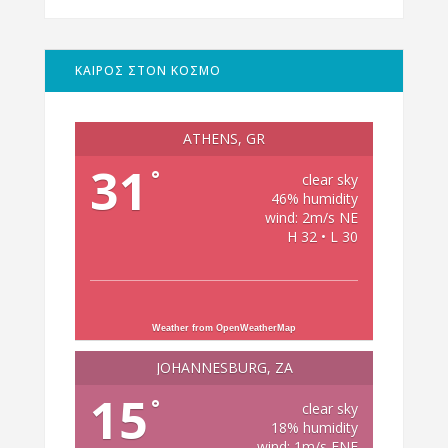
ΚΑΙΡΟΣ ΣΤΟΝ ΚΟΣΜΟ
ATHENS, GR
31
°
clear sky
46% humidity
wind: 2m/s NE
H 32 • L 30
Weather from OpenWeatherMap
JOHANNESBURG, ZA
15
°
clear sky
18% humidity
wind: 1m/s ENE