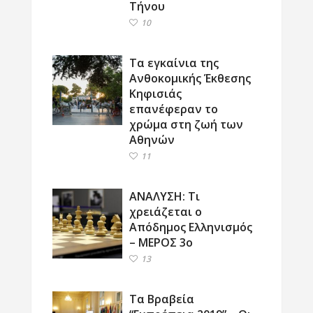
Τήνου
10
Τα εγκαίνια της
Ανθοκομικής Έκθεσης
Κηφισιάς
επανέφεραν το
χρώμα στη ζωή των
Αθηνών
11
ΑΝΑΛΥΣΗ: Τι
χρειάζεται ο
Απόδημος Ελληνισμός
– ΜΕΡΟΣ 3ο
13
Τα Βραβεία