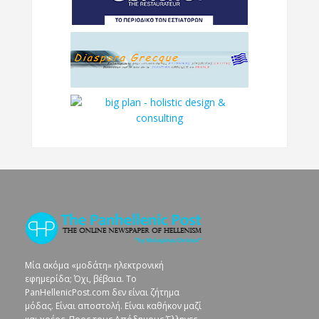
Μία ακόμα «μοδάτη» ηλεκτρονική
εφημερίδα; Όχι, βέβαια. To
PanHellenicPost.com δεν είναι ζήτημα
μόδας. Είναι αποστολή. Είναι καθήκον μαζί