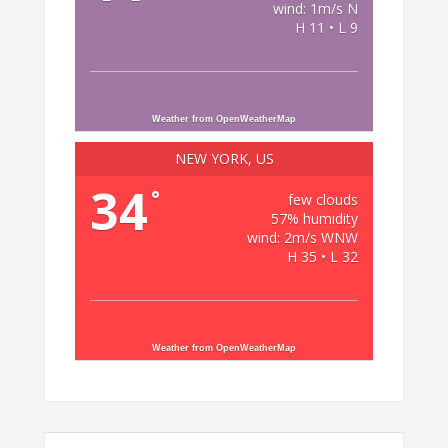
wind: 1m/s N
H 11 • L 9
Weather from OpenWeatherMap
NEW YORK, US
34
°
few clouds
57% humidity
wind: 2m/s WNW
H 35 • L 32
Weather from OpenWeatherMap