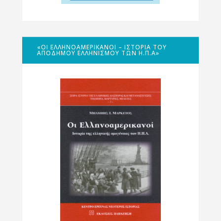
«ΟΙ ΕΛΛΗΝΟΑΜΕΡΙΚΑΝΟΊ – ΙΣΤΟΡΊΑ ΤΟΥ
ΑΠΌΔΗΜΟΥ ΕΛΛΗΝΙΣΜΟΎ ΤΩΝ Η.Π.Α»