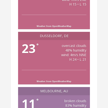
H 15 • L 15
Weather from OpenWeatherMap
DÜSSELDORF, DE
23
°
overcast clouds
48% humidity
wind: 4m/s NNE
H 24 • L 21
Weather from OpenWeatherMap
MELBOURNE, AU
11
°
broken clouds
83% humidity