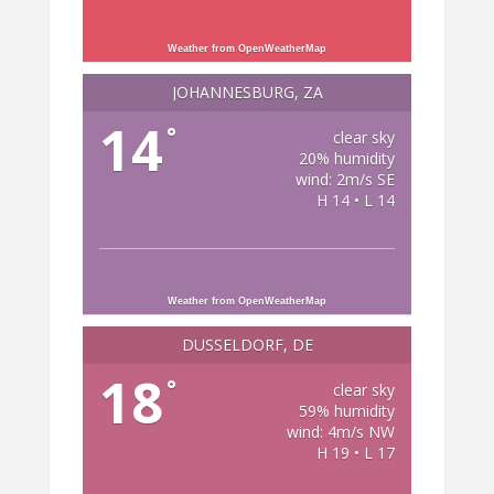
Weather from OpenWeatherMap
JOHANNESBURG, ZA
14
°
clear sky
20% humidity
wind: 2m/s SE
H 14 • L 14
Weather from OpenWeatherMap
DÜSSELDORF, DE
18
°
clear sky
59% humidity
wind: 4m/s NW
H 19 • L 17