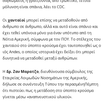
δαγκώματος ή γρατζουνιάς από τρωκτικό, τέτοια
μόλυνση είναι σπάνια, λέει το CDC.
Οι
χανταϊοί
μπορεί επίσης να μεταδοθούν από
άνθρωπο σε άνθρωπο, αλλά και αυτό είναι σπάνιο και
έχει τεθεί υπόνοια μόνο για έναν υπότυπο από τη
Νότια Αμερική, σύμφωνα με τον ΠΟΥ. Το στέλεχος του
χανταϊού στο ύποπτο κρούσμα έχει ταυτοποιηθεί ως ο
ιός Andes, ο οποίος ιστορικά έχει δείξει ότι μπορεί
δυνητικά να μεταδοθεί μεταξύ ανθρώπων.
Η
δρ. Ζαν Μαρατζο
, διευθύνουσα σύμβουλος της
Εταιρείας Λοιμωδών Νοσημάτων της Αμερικής,
δήλωσε σε συνέντευξη Τύπου την περασμένηΠέμπτη
ότι πιστεύει πως η μετάδοση στο ύποπτο κρούσμα
γίνεται μέσω «αναπνευστικού υλικού».