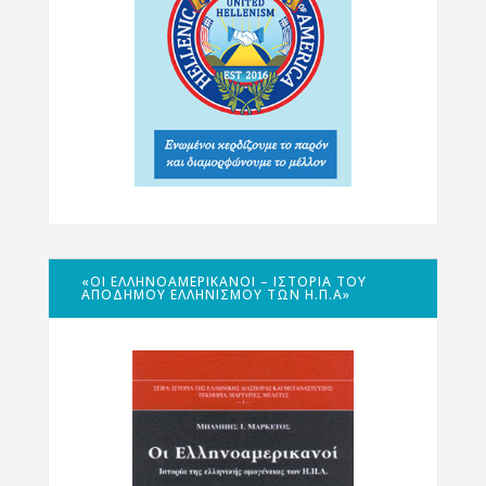
«ΟΙ ΕΛΛΗΝΟΑΜΕΡΙΚΑΝΟΊ – ΙΣΤΟΡΊΑ ΤΟΥ
ΑΠΌΔΗΜΟΥ ΕΛΛΗΝΙΣΜΟΎ ΤΩΝ Η.Π.Α»