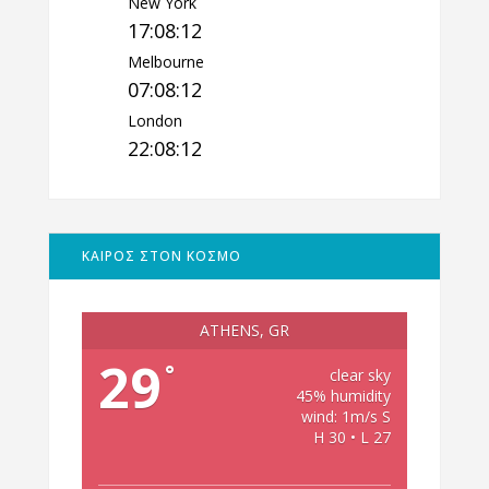
New York
17:08:13
Melbourne
07:08:13
London
22:08:13
ΚΑΙΡΟΣ ΣΤΟΝ ΚΟΣΜΟ
ATHENS, GR
29
°
clear sky
45% humidity
wind: 1m/s S
H 30 • L 27