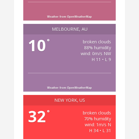
Weather from OpenWeatherMap
MELBOURNE, AU
10
°
broken clouds
88% humidity
wind: 0m/s NW
H 11 • L 9
Weather from OpenWeatherMap
NEW YORK, US
32
°
broken clouds
70% humidity
wind: 1m/s N
H 34 • L 31