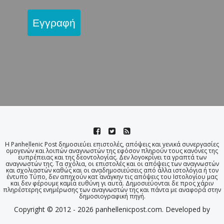
Εγγραφή
Η Panhellenic Post δημοσιεύει επιστολές, απόψεις και γενικά συνεργασίες
ομογενών και λοιπών αναγνωστών της εφόσον πληρούν τους κανόνες της
ευπρέπειας και της δεοντολογίας. Δεν λογοκρίνει τα γραπτά των
αναγνωστών της. Τα σχόλια, οι επιστολές και οι απόψεις των αναγνωστών
και σχολιαστών καθώς και οι αναδημοσιεύσεις από άλλα ιστολόγια ή τον
έντυπο Τύπο, δεν απηχούν κατ΄ ανάγκην τις απόψεις του Ιστολογίου μας
και δεν φέρουμε καμία ευθύνη γι αυτά. Δημοσιεύονται δε προς χάριν
πληρέστερης ενημέρωσης των αναγνωστών της και πάντα με αναφορά στην
δημοσιογραφική πηγή.
Copyright © 2012 - 2026 panhellenicpost.com. Developed by