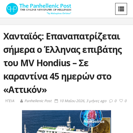
Χανταϊός: Επαναπατρίζεται
σήμερα ο Έλληνας επιβάτης
του MV Hondius – Σε
καραντίνα 45 ημερών στο
«Αττικόν»
ΥΓΕΙΑ
Panhellenic Post
10 Μαΐου 2026, 3 μήνες ago
0
0