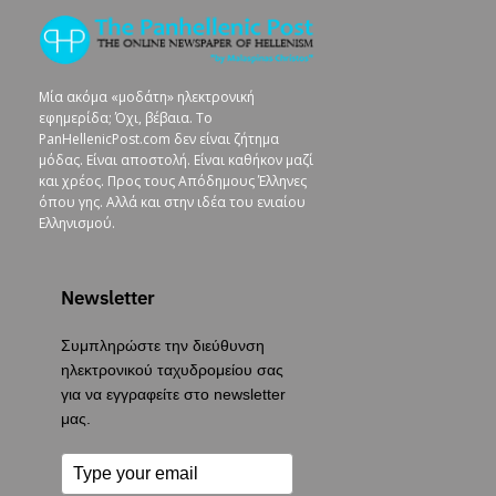
Μία ακόμα «μοδάτη» ηλεκτρονική
εφημερίδα; Όχι, βέβαια. To
PanHellenicPost.com δεν είναι ζήτημα
μόδας. Είναι αποστολή. Είναι καθήκον μαζί
και χρέος. Προς τους Απόδημους Έλληνες
όπου γης. Αλλά και στην ιδέα του ενιαίου
Ελληνισμού.
Newsletter
Συμπληρώστε την διεύθυνση
ηλεκτρονικού ταχυδρομείου σας
για να εγγραφείτε στο newsletter
μας.