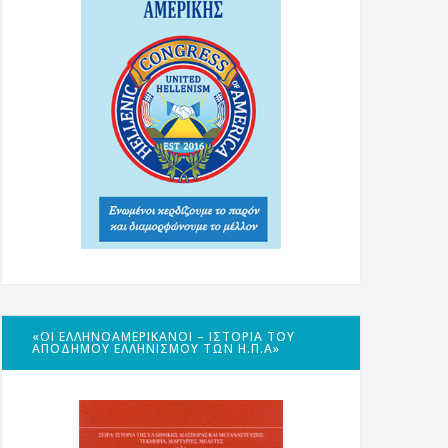
«ΟΙ ΕΛΛΗΝΟΑΜΕΡΙΚΑΝΟΊ – ΙΣΤΟΡΊΑ ΤΟΥ
ΑΠΌΔΗΜΟΥ ΕΛΛΗΝΙΣΜΟΎ ΤΩΝ Η.Π.Α»