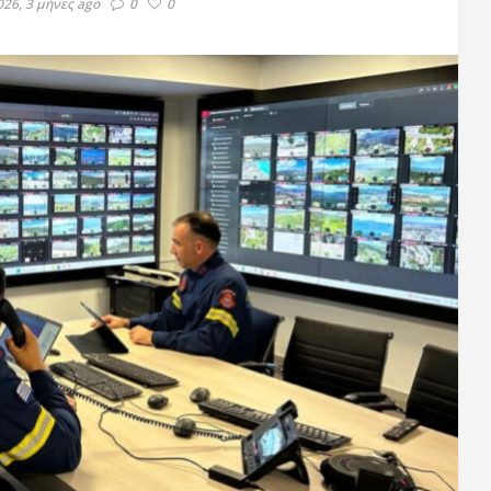
26, 3 μήνες ago
0
0