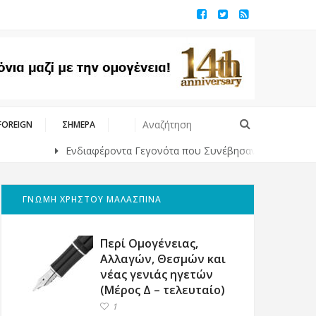
FOREIGN
ΣΗΜΕΡΑ
Ενδιαφέροντα Γεγονότα που Συνέβησαν Κάποτε στο Παρελθόν
ΓΝΩΜΗ ΧΡΗΣΤΟΥ ΜΑΛΑΣΠΙΝΑ
Περί Ομογένειας,
Αλλαγών, Θεσμών και
νέας γενιάς ηγετών
(Μέρος Δ – τελευταίο)
1