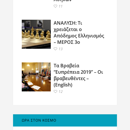
11
ΑΝΑΛΥΣΗ: Τι
χρειάζεται ο
Απόδημος Ελληνισμός
– ΜΕΡΟΣ 3ο
13
Τα Βραβεία
“Ευπρέπεια 2019” – Οι
βραβευθέντες –
(English)
12
ΩΡΑ ΣΤΟΝ ΚΟΣΜΟ