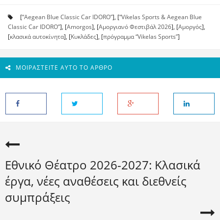
[
“Aegean Blue Classic Car IDORO”
], [
“Vikelas Sports & Aegean Blue
Classic Car IDORO”
], [
Amorgos
], [
Αμοργιανό Φεστιβάλ 2026
], [
Αμοργός
],
[
κλασικά αυτοκίνητα
], [
Κυκλάδες
], [
πρόγραμμα “Vikelas Sports”
]
ΜΟΙΡΑΣΤΕΊΤΕ ΑΥΤΌ ΤΟ ΆΡΘΡΟ
Εθνικό Θέατρο 2026-2027: Κλασικά
έργα, νέες αναθέσεις και διεθνείς
συμπράξεις