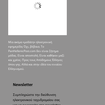
Μία ακόμα «μοδάτη» ηλεκτρονική
εφημερίδα; Όχι, βέβαια. To
PanHellenicPost.com δεν είναι ζήτημα
μόδας. Είναι αποστολή. Είναι καθήκον μαζί
και χρέος. Προς τους Απόδημους Έλληνες
όπου γης. Αλλά και στην ιδέα του ενιαίου
Ελληνισμού.
Newsletter
Συμπληρώστε την διεύθυνση
ηλεκτρονικού ταχυδρομείου σας