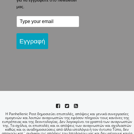
για να εγγραφείτε στο newsletter
μας.
Εγγραφή
Η Panhellenic Post δημοσιεύει επιστολές, απόψεις και γενικά συνεργασίες
ομογενών και λοιπών αναγνωστών της εφόσον πληρούν τους κανόνες της
ευπρέπειας και της δεοντολογίας. Δεν λογοκρίνει τα γραπτά των αναγνωστών
της. Τα σχόλια, οι επιστολές και οι απόψεις των αναγνωστών και σχολιαστών
καθώς και οι αναδημοσιεύσεις από άλλα ιστολόγια ή τον έντυπο Τύπο, δεν
απηχούν κατ΄ ανάγκην τις απόψεις του Ιστολογίου μας και δεν φέρουμε καμία