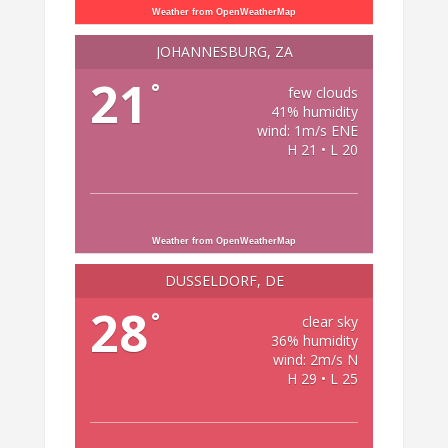
Weather from OpenWeatherMap
JOHANNESBURG, ZA
21
°
few clouds
41% humidity
wind: 1m/s ENE
H 21 • L 20
Weather from OpenWeatherMap
DÜSSELDORF, DE
28
°
clear sky
36% humidity
wind: 2m/s N
H 29 • L 25