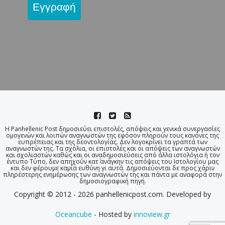
Εγγραφή
Η Panhellenic Post δημοσιεύει επιστολές, απόψεις και γενικά συνεργασίες
ομογενών και λοιπών αναγνωστών της εφόσον πληρούν τους κανόνες της
ευπρέπειας και της δεοντολογίας. Δεν λογοκρίνει τα γραπτά των
αναγνωστών της. Τα σχόλια, οι επιστολές και οι απόψεις των αναγνωστών
και σχολιαστών καθώς και οι αναδημοσιεύσεις από άλλα ιστολόγια ή τον
έντυπο Τύπο, δεν απηχούν κατ΄ ανάγκην τις απόψεις του Ιστολογίου μας
και δεν φέρουμε καμία ευθύνη γι αυτά. Δημοσιεύονται δε προς χάριν
πληρέστερης ενημέρωσης των αναγνωστών της και πάντα με αναφορά στην
δημοσιογραφική πηγή.
Copyright © 2012 - 2026 panhellenicpost.com. Developed by
Oceancube
- Hosted by
innoview.gr