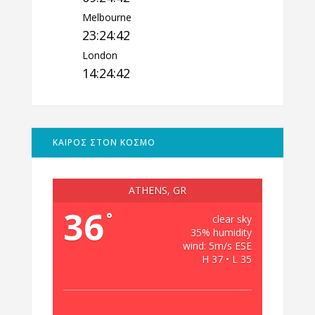
Melbourne
23:24:42
London
14:24:42
ΚΑΙΡΟΣ ΣΤΟΝ ΚΟΣΜΟ
ATHENS, GR
36
°
clear sky
35% humidity
wind: 5m/s ESE
H 37 • L 35