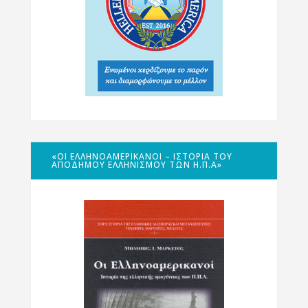
«ΟΙ ΕΛΛΗΝΟΑΜΕΡΙΚΑΝΟΊ – ΙΣΤΟΡΊΑ ΤΟΥ
ΑΠΌΔΗΜΟΥ ΕΛΛΗΝΙΣΜΟΎ ΤΩΝ Η.Π.Α»