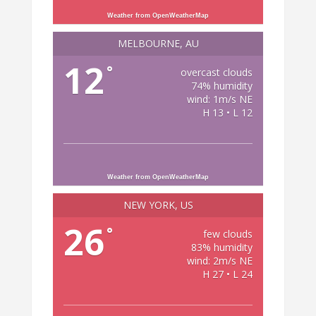
Weather from OpenWeatherMap
MELBOURNE, AU
12
°
overcast clouds
74% humidity
wind: 1m/s NE
H 13 • L 12
Weather from OpenWeatherMap
NEW YORK, US
26
°
few clouds
83% humidity
wind: 2m/s NE
H 27 • L 24