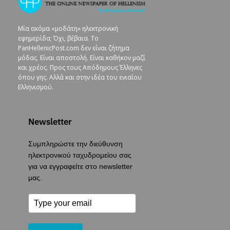
Μία ακόμα «μοδάτη» ηλεκτρονική
εφημερίδα; Όχι, βέβαια. To
PanHellenicPost.com δεν είναι ζήτημα
μόδας. Είναι αποστολή. Είναι καθήκον μαζί
και χρέος. Προς τους Απόδημους Έλληνες
όπου γης. Αλλά και στην ιδέα του ενιαίου
Ελληνισμού.
Newsletter
Συμπληρώστε την διεύθυνση
ηλεκτρονικού ταχυδρομείου σας
για να εγγραφείτε στο newsletter
μας.