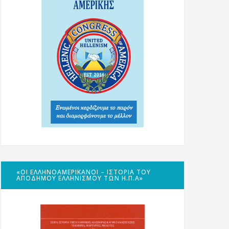
«ΟΙ ΕΛΛΗΝΟΑΜΕΡΙΚΑΝΟΊ – ΙΣΤΟΡΊΑ ΤΟΥ
ΑΠΌΔΗΜΟΥ ΕΛΛΗΝΙΣΜΟΎ ΤΩΝ Η.Π.Α»