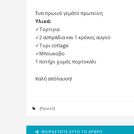
Ένα πρωινό γεμάτο πρωτεϊνη
Υλικά:
✓Τορτιγια
✓2 ασπράδια και 1 κρόκος αυγού
✓Τυρι cottage
✓Μπουκοβο
1 ποτήρι χυμός πορτοκάλι
Καλή απόλαυση!
[
Πρωινό
]
ΜΟΙΡΑΣΤΕΊΤΕ ΑΥΤΌ ΤΟ ΆΡΘΡΟ