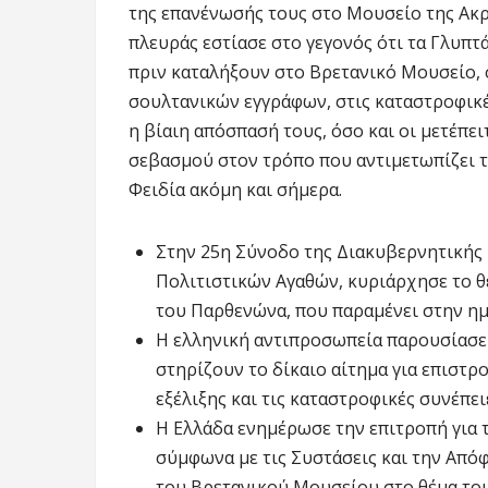
της επανένωσής τους στο Μουσείο της Ακρ
πλευράς εστίασε στο γεγονός ότι τα Γλυπ
πριν καταλήξουν στο Βρετανικό Μουσείο, 
σουλτανικών εγγράφων, στις καταστροφικέ
η βίαιη απόσπασή τους, όσο και οι μετέπε
σεβασμού στον τρόπο που αντιμετωπίζει 
Φειδία ακόμη και σήμερα.
Στην 25η Σύνοδο της Διακυβερνητικής
Πολιτιστικών Αγαθών, κυριάρχησε το 
του Παρθενώνα, που παραμένει στην ημ
Η ελληνική αντιπροσωπεία παρουσίασε 
στηρίζουν το δίκαιο αίτημα για επιστρ
εξέλιξης και τις καταστροφικές συνέπε
Η Ελλάδα ενημέρωσε την επιτροπή για 
σύμφωνα με τις Συστάσεις και την Απ
του Βρετανικού Μουσείου στο θέμα το