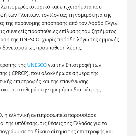
λεπτομερές ιστορικό και επιχειρήματα που
οφή των Γλυπτών, τονίζοντας τη νομιμότητα της
ιες της παράνομης απόσπασης από τον Λόρδο Έλγιν.
τις συνεχείς προσπάθειες επίλυσης του ζητήματος
όφαση της UNESCO, χωρίς πρόοδο λόγω της εμμονής
υ δανεισμού ως προϋπόθεση λύσης.
ιτροπής της
UNESCO
για την Επιστροφή των
σης (ICPRCP), που ολοκλήρωσε σήμερα της
στικής επιστροφής και της επανένωσης
ρίσκεται σταθερά στην ημερήσια διάταξη της
, η ελληνική αντιπροσωπεία παρουσίασε
 της υπόθεσης, τις θέσεις της Ελλάδας για το
ογράμμισε το δίκαιο αίτημα της επιστροφής και