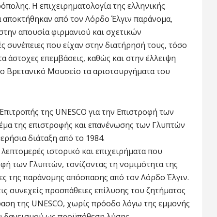
όπολης. Η επιχειρηματολογία της ελληνικής
τά αποκτήθηκαν από τον Λόρδο Έλγιν παράνομα,
στην απουσία φιρμανιού και σχετικών
ς συνέπειες που είχαν στην διατήρησή τους, τόσο
ιτα άστοχες επεμβάσεις, καθώς και στην έλλειψη
το Βρετανικό Μουσείο τα αριστουργήματα του
 Επιτροπής της UNESCO για την Επιστροφή των
θέμα της επιστροφής και επανένωσης των Γλυπτών
ερήσια διάταξη από το 1984.
λεπτομερές ιστορικό και επιχειρήματα που
οφή των Γλυπτών, τονίζοντας τη νομιμότητα της
ιες της παράνομης απόσπασης από τον Λόρδο Έλγιν.
τις συνεχείς προσπάθειες επίλυσης του ζητήματος
όφαση της UNESCO, χωρίς πρόοδο λόγω της εμμονής
υ δανεισμού ως προϋπόθεση λύσης.