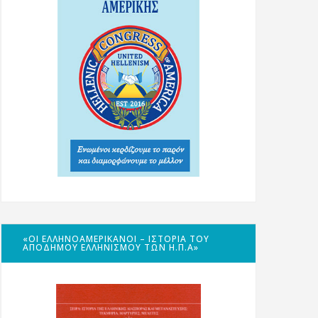
«ΟΙ ΕΛΛΗΝΟΑΜΕΡΙΚΑΝΟΊ – ΙΣΤΟΡΊΑ ΤΟΥ
ΑΠΌΔΗΜΟΥ ΕΛΛΗΝΙΣΜΟΎ ΤΩΝ Η.Π.Α»