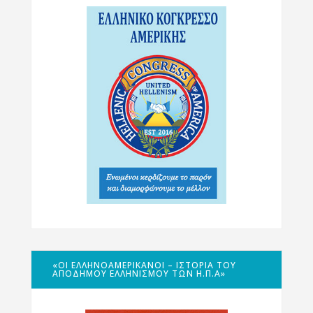
«ΟΙ ΕΛΛΗΝΟΑΜΕΡΙΚΑΝΟΊ – ΙΣΤΟΡΊΑ ΤΟΥ
ΑΠΌΔΗΜΟΥ ΕΛΛΗΝΙΣΜΟΎ ΤΩΝ Η.Π.Α»