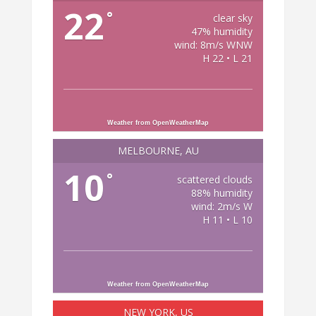
22
°
clear sky
47% humidity
wind: 8m/s WNW
H 22 • L 21
Weather from OpenWeatherMap
MELBOURNE, AU
10
°
scattered clouds
88% humidity
wind: 2m/s W
H 11 • L 10
Weather from OpenWeatherMap
NEW YORK, US