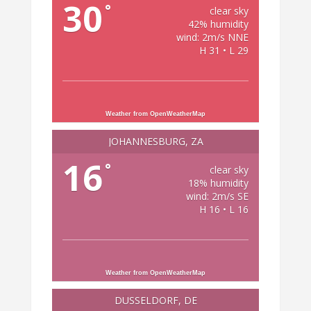
30
°
clear sky
42% humidity
wind: 2m/s NNE
H 31 • L 29
Weather from OpenWeatherMap
JOHANNESBURG, ZA
16
°
clear sky
18% humidity
wind: 2m/s SE
H 16 • L 16
Weather from OpenWeatherMap
DÜSSELDORF, DE