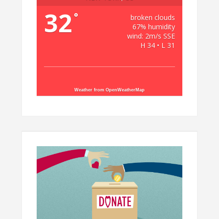
32
°
broken clouds
67% humidity
wind: 2m/s SSE
H 34 • L 31
Weather from OpenWeatherMap