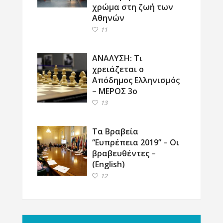
χρώμα στη ζωή των
Αθηνών
11
ΑΝΑΛΥΣΗ: Τι
χρειάζεται ο
Απόδημος Ελληνισμός
– ΜΕΡΟΣ 3ο
13
Τα Βραβεία
“Ευπρέπεια 2019” – Οι
βραβευθέντες –
(English)
12