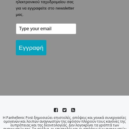
ηλεκτρονικού ταχυδρομείου σας
για να εγγραφείτε στο newsletter
μας.
Εγγραφή
Η Panhellenic Post δημοσιεύει επιστολές, απόψεις και γενικά συνεργασίες
ομογενών και λοιπών αναγνωστών της εφόσον πληρούν τους κανόνες της
ευπρέπειας και της δεοντολογίας. Δεν λογοκρίνει τα γραπτά των
αναγνωστών της. Τα σχόλια, οι επιστολές και οι απόψεις των αναγνωστών