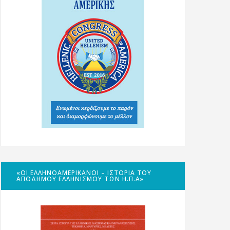
«ΟΙ ΕΛΛΗΝΟΑΜΕΡΙΚΑΝΟΊ – ΙΣΤΟΡΊΑ ΤΟΥ
ΑΠΌΔΗΜΟΥ ΕΛΛΗΝΙΣΜΟΎ ΤΩΝ Η.Π.Α»