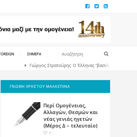
FOREIGN
ΣΗΜΕΡΑ
Γιώργος Στρατούρης: Ο Έλληνας “βασιλιάς” της υψηλής ραπτικής
ΓΝΩΜΗ ΧΡΗΣΤΟΥ ΜΑΛΑΣΠΙΝΑ
Περί Ομογένειας,
Αλλαγών, Θεσμών και
νέας γενιάς ηγετών
(Μέρος Δ – τελευταίο)
1