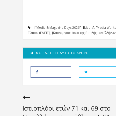
[
“Media & Magazine Days 2026”
], [
Media
], [
Media Work
Τύπου (ΕΔΙΠΤ)
], [
Καπνεργοστάσιο της Βουλής των Ελλήνων
ΜΟΙΡΑΣΤΕΊΤΕ ΑΥΤΌ ΤΟ ΆΡΘΡΟ
Ιστιοπλόοι ετών 71 και 69 στο