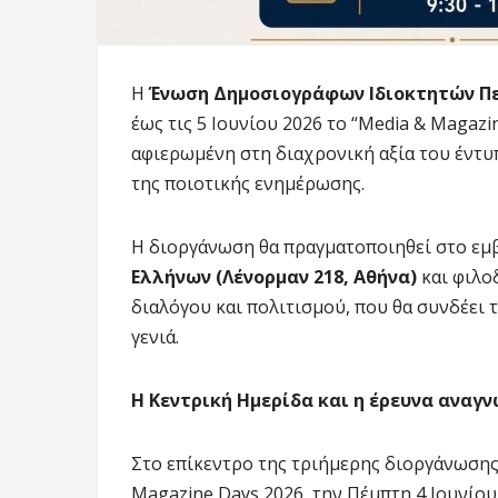
Η
Ένωση Δημοσιογράφων Ιδιοκτητών Πε
έως τις 5 Ιουνίου 2026 το “Media & Magaz
αφιερωμένη στη διαχρονική αξία του έντ
της ποιοτικής ενημέρωσης.
Η διοργάνωση θα πραγματοποιηθεί στο ε
Ελλήνων (Λένορμαν 218, Αθήνα)
και φιλο
διαλόγου και πολιτισμού, που θα συνδέει 
γενιά.
Η Κεντρική Ημερίδα και η έρευνα αναγ
Στο επίκεντρο της τριήμερης διοργάνωσης
Magazine Days 2026, την Πέμπτη 4 Ιουνίο