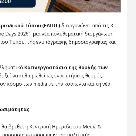
ριοδικού Τύπου (ΕΔΙΠΤ)
διοργανώνει από τις 3
ine Days 2026”, μια νέα πολυθεματική διοργάνωση
υπου Τύπου, της ενυπόγραφης δημοσιογραφίας και
μβληματικό
Καπνεργοστάσιο της Βουλής των
δοξεί να καθιερωθεί ως ένας ετήσιος θεσμός
τον κόσμο των media με την κοινωνία και τη νέα
νωσιμότητας
 θα βρεθεί η Κεντρική Ημερίδα του Media &
υ, παρουσία εκπροσώπων της πολιτικής,