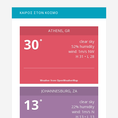
ΚΑΙΡΟΣ ΣΤΟΝ ΚΟΣΜΟ
ATHENS, GR
30
°
clear sky
52% humidity
wind: 1m/s NW
H 31 • L 28
Weather from OpenWeatherMap
JOHANNESBURG, ZA
13
°
clear sky
22% humidity
wind: 1m/s N
H 13 • L 13