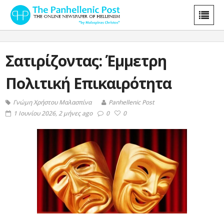
Σατιρίζοντας: Έμμετρη
Πολιτική Επικαιρότητα
Γνώμη Χρήστου Μαλασπίνα
Panhellenic Post
1 Ιουνίου 2026, 2 μήνες ago
0
0