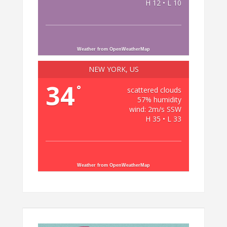
H 12 • L 10
Weather from OpenWeatherMap
NEW YORK, US
34
°
scattered clouds
57% humidity
wind: 2m/s SSW
H 35 • L 33
Weather from OpenWeatherMap