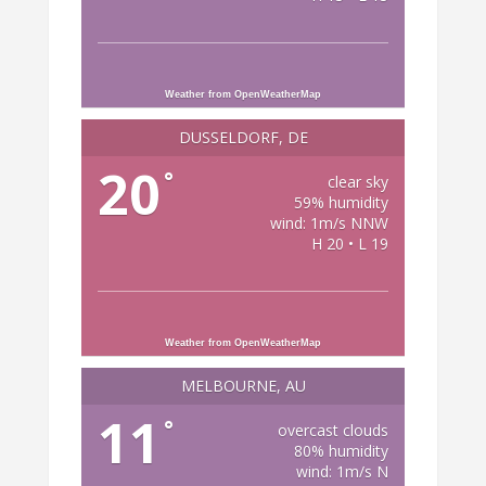
Weather from OpenWeatherMap
DÜSSELDORF, DE
20
°
clear sky
59% humidity
wind: 1m/s NNW
H 20 • L 19
Weather from OpenWeatherMap
MELBOURNE, AU
11
°
overcast clouds
80% humidity
wind: 1m/s N