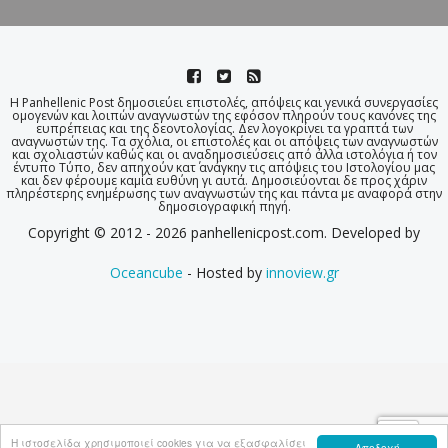
Η Panhellenic Post δημοσιεύει επιστολές, απόψεις και γενικά συνεργασίες
ομογενών και λοιπών αναγνωστών της εφόσον πληρούν τους κανόνες της
ευπρέπειας και της δεοντολογίας. Δεν λογοκρίνει τα γραπτά των
αναγνωστών της. Τα σχόλια, οι επιστολές και οι απόψεις των αναγνωστών
και σχολιαστών καθώς και οι αναδημοσιεύσεις από άλλα ιστολόγια ή τον
έντυπο Τύπο, δεν απηχούν κατ΄ ανάγκην τις απόψεις του Ιστολογίου μας
και δεν φέρουμε καμία ευθύνη γι αυτά. Δημοσιεύονται δε προς χάριν
πληρέστερης ενημέρωσης των αναγνωστών της και πάντα με αναφορά στην
δημοσιογραφική πηγή.
Copyright © 2012 - 2026 panhellenicpost.com. Developed by
Oceancube
- Hosted by
innoview.gr
Η ιστοσελίδα χρησιμοποιεί cookies για να εξασφαλίσει
Αποδοχή