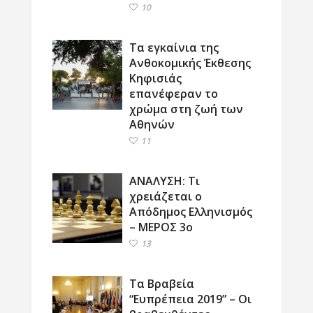
10
Τα εγκαίνια της
Ανθοκομικής Έκθεσης
Κηφισιάς
επανέφεραν το
χρώμα στη ζωή των
Αθηνών
11
ΑΝΑΛΥΣΗ: Τι
χρειάζεται ο
Απόδημος Ελληνισμός
– ΜΕΡΟΣ 3ο
13
Τα Βραβεία
“Ευπρέπεια 2019” – Οι