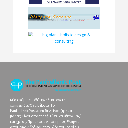
Μία ακόμα «μοδάτη» ηλεκτρονική
εφημερίδα; Όχι, βέβαια. To
PanHellenicPost.com δεν είναι ζήτημα
μόδας. Είναι αποστολή. Είναι καθήκον μαζί
και χρέος. Προς τους Απόδημους Έλληνες
όπου γης. Αλλά και στην ιδέα του ενιαίου