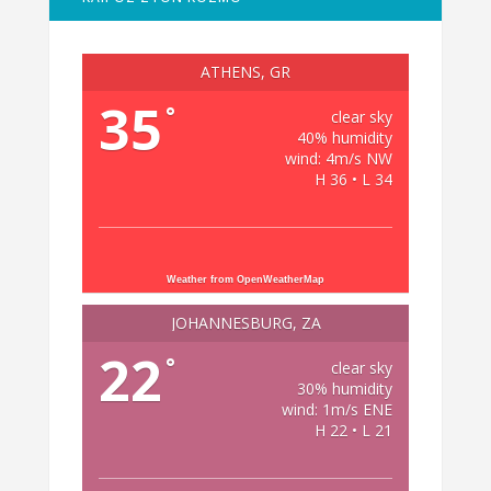
ATHENS, GR
35
°
clear sky
40% humidity
wind: 4m/s NW
H 36 • L 34
Weather from OpenWeatherMap
JOHANNESBURG, ZA
22
°
clear sky
30% humidity
wind: 1m/s ENE
H 22 • L 21