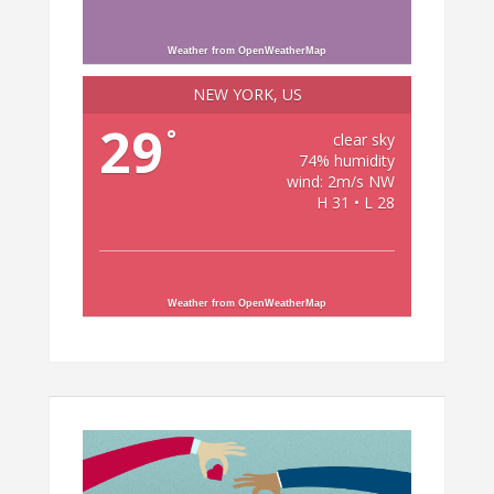
Weather from OpenWeatherMap
NEW YORK, US
29
°
clear sky
74% humidity
wind: 2m/s NW
H 31 • L 28
Weather from OpenWeatherMap