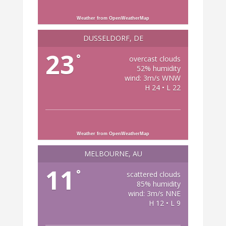
Weather from OpenWeatherMap
DÜSSELDORF, DE
23
°
overcast clouds
52% humidity
wind: 3m/s WNW
H 24 • L 22
Weather from OpenWeatherMap
MELBOURNE, AU
11
°
scattered clouds
85% humidity
wind: 3m/s NNE
H 12 • L 9