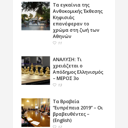
Τα εγκαίνια της
Ανθοκομικής Έκθεσης
Κηφισιάς
επανέφεραν το
χρώμα στη ζωή των
Αθηνών
11
ΑΝΑΛΥΣΗ: Τι
χρειάζεται ο
Απόδημος Ελληνισμός
– ΜΕΡΟΣ 3ο
13
Τα Βραβεία
“Ευπρέπεια 2019” – Οι
βραβευθέντες –
(English)
12