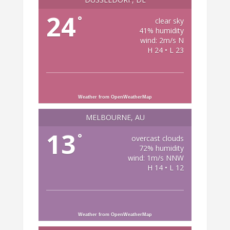
24
°
clear sky
41% humidity
wind: 2m/s N
H 24 • L 23
Weather from OpenWeatherMap
MELBOURNE, AU
13
°
overcast clouds
72% humidity
wind: 1m/s NNW
H 14 • L 12
Weather from OpenWeatherMap