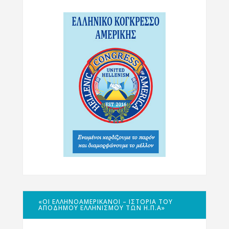
«ΟΙ ΕΛΛΗΝΟΑΜΕΡΙΚΑΝΟΊ – ΙΣΤΟΡΊΑ ΤΟΥ
ΑΠΌΔΗΜΟΥ ΕΛΛΗΝΙΣΜΟΎ ΤΩΝ Η.Π.Α»