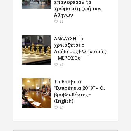
επανέφεραν το
χρώμα στη ζωή των
Αθηνών
11
ΑΝΑΛΥΣΗ: Τι
χρειάζεται ο
Απόδημος Ελληνισμός
– ΜΕΡΟΣ 3ο
13
Τα Βραβεία
“Ευπρέπεια 2019” – Οι
βραβευθέντες –
(English)
12