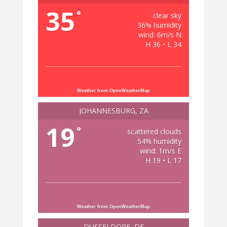
35
°
clear sky
36% humidity
wind: 6m/s N
H 36 • L 34
Weather from OpenWeatherMap
JOHANNESBURG, ZA
19
°
scattered clouds
54% humidity
wind: 1m/s E
H 19 • L 17
Weather from OpenWeatherMap
DÜSSELDORF, DE