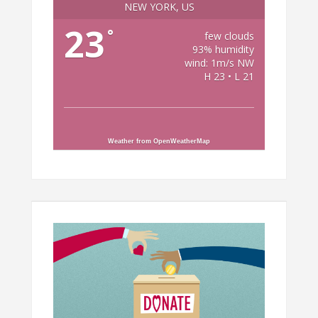
NEW YORK, US
23
°
few clouds
93% humidity
wind: 1m/s NW
H 23 • L 21
Weather from OpenWeatherMap