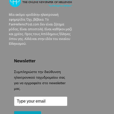
Μία ακόμα «μοδάτη» ηλεκτρονική
εφημερίδα; Όχι, βέβαια. To
PanHellenicPost.com δεν είναι ζήτημα
μόδας. Είναι αποστολή. Είναι καθήκον μαζί
και χρέος. Προς τους Απόδημους Έλληνες
όπου γης. Αλλά και στην ιδέα του ενιαίου
Ελληνισμού.
Newsletter
Συμπληρώστε την διεύθυνση
ηλεκτρονικού ταχυδρομείου σας
για να εγγραφείτε στο newsletter
μας.