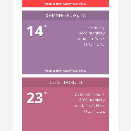
Weather from OpenWeatherMap
JOHANNESBURG, ZA
14
°
clear sky
46% humidity
wind: 2m/s NE
H 16 • L 13
Weather from OpenWeatherMap
DÜSSELDORF, DE
23
°
overcast clouds
53% humidity
wind: 4m/s NNE
H 23 • L 22