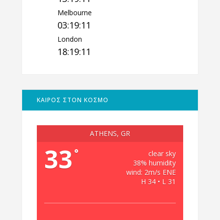
Melbourne
03:19:12
London
18:19:12
ΚΑΙΡΟΣ ΣΤΟΝ ΚΟΣΜΟ
ATHENS, GR
33
°
clear sky
38% humidity
wind: 2m/s ENE
H 34 • L 31