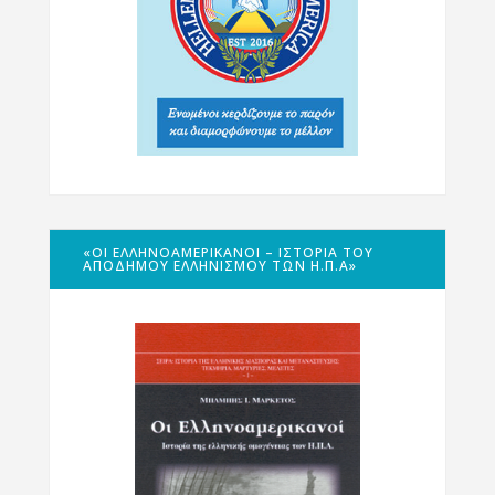
«ΟΙ ΕΛΛΗΝΟΑΜΕΡΙΚΑΝΟΊ – ΙΣΤΟΡΊΑ ΤΟΥ
ΑΠΌΔΗΜΟΥ ΕΛΛΗΝΙΣΜΟΎ ΤΩΝ Η.Π.Α»