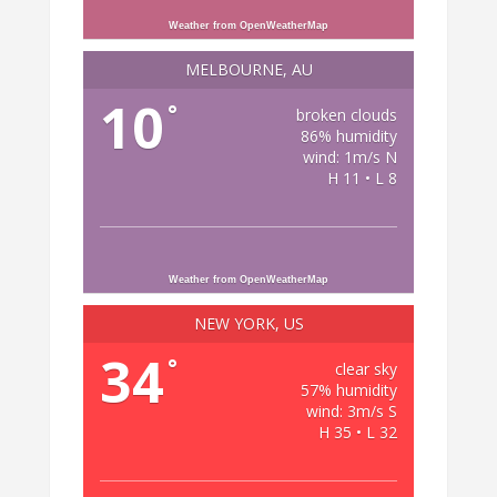
Weather from OpenWeatherMap
MELBOURNE, AU
10
°
broken clouds
86% humidity
wind: 1m/s N
H 11 • L 8
Weather from OpenWeatherMap
NEW YORK, US
34
°
clear sky
57% humidity
wind: 3m/s S
H 35 • L 32