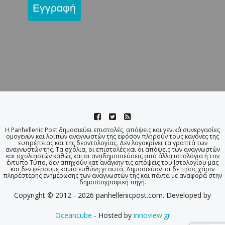
Εγγραφή
Η Panhellenic Post δημοσιεύει επιστολές, απόψεις και γενικά συνεργασίες
ομογενών και λοιπών αναγνωστών της εφόσον πληρούν τους κανόνες της
ευπρέπειας και της δεοντολογίας. Δεν λογοκρίνει τα γραπτά των
αναγνωστών της. Τα σχόλια, οι επιστολές και οι απόψεις των αναγνωστών
και σχολιαστών καθώς και οι αναδημοσιεύσεις από άλλα ιστολόγια ή τον
έντυπο Τύπο, δεν απηχούν κατ΄ ανάγκην τις απόψεις του Ιστολογίου μας
και δεν φέρουμε καμία ευθύνη γι αυτά. Δημοσιεύονται δε προς χάριν
πληρέστερης ενημέρωσης των αναγνωστών της και πάντα με αναφορά στην
δημοσιογραφική πηγή.
Copyright © 2012 - 2026 panhellenicpost.com. Developed by
Oceancube
- Hosted by
innoview.gr