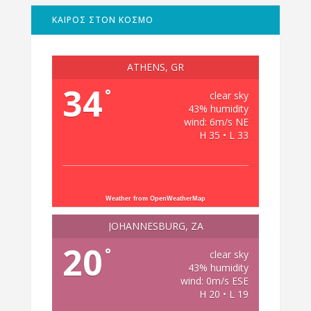
ΚΑΙΡΟΣ ΣΤΟΝ ΚΟΣΜΟ
ATHENS, GR
34
°
clear sky
43% humidity
wind: 6m/s NE
H 35 • L 33
Weather from OpenWeatherMap
JOHANNESBURG, ZA
20
°
clear sky
43% humidity
wind: 0m/s ESE
H 20 • L 19