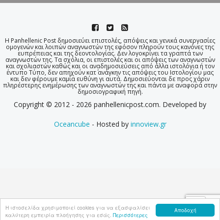
Η Panhellenic Post δημοσιεύει επιστολές, απόψεις και γενικά συνεργασίες
ομογενών και λοιπών αναγνωστών της εφόσον πληρούν τους κανόνες της
ευπρέπειας και της δεοντολογίας. Δεν λογοκρίνει τα γραπτά των
αναγνωστών της. Τα σχόλια, οι επιστολές και οι απόψεις των αναγνωστών
και σχολιαστών καθώς και οι αναδημοσιεύσεις από άλλα ιστολόγια ή τον
έντυπο Τύπο, δεν απηχούν κατ΄ ανάγκην τις απόψεις του Ιστολογίου μας
και δεν φέρουμε καμία ευθύνη γι αυτά. Δημοσιεύονται δε προς χάριν
πληρέστερης ενημέρωσης των αναγνωστών της και πάντα με αναφορά στην
δημοσιογραφική πηγή.
Copyright © 2012 - 2026 panhellenicpost.com. Developed by
Oceancube
- Hosted by
innoview.gr
Η ιστοσελίδα χρησιμοποιεί cookies για να εξασφαλίσει
Αποδοχή
καλύτερη εμπειρία πλοήγησης για εσάς.
Περισσότερες