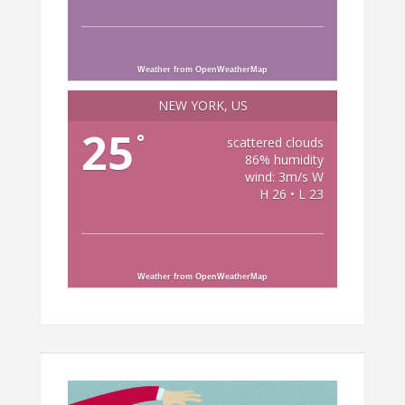
Weather from OpenWeatherMap
NEW YORK, US
25
°
scattered clouds
86% humidity
wind: 3m/s W
H 26 • L 23
Weather from OpenWeatherMap