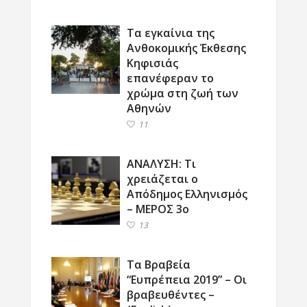
Τα εγκαίνια της
Ανθοκομικής Έκθεσης
Κηφισιάς
επανέφεραν το
χρώμα στη ζωή των
Αθηνών
11
ΑΝΑΛΥΣΗ: Τι
χρειάζεται ο
Απόδημος Ελληνισμός
– ΜΕΡΟΣ 3ο
13
Τα Βραβεία
“Ευπρέπεια 2019” – Οι
βραβευθέντες –