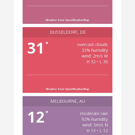
Weather from OpenWeatherMap
DÜSSELDORF, DE
31
°
overcast clouds
32% humidity
wind: 2m/s W
H 32 • L 30
Weather from OpenWeatherMap
MELBOURNE, AU
12
°
moderate rain
92% humidity
wind: 5m/s N
H 13 • L 12