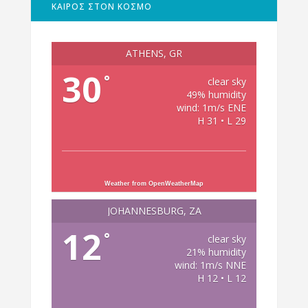
ΚΑΙΡΟΣ ΣΤΟΝ ΚΟΣΜΟ
ATHENS, GR
30
°
clear sky
49% humidity
wind: 1m/s ENE
H 31 • L 29
Weather from OpenWeatherMap
JOHANNESBURG, ZA
12
°
clear sky
21% humidity
wind: 1m/s NNE
H 12 • L 12