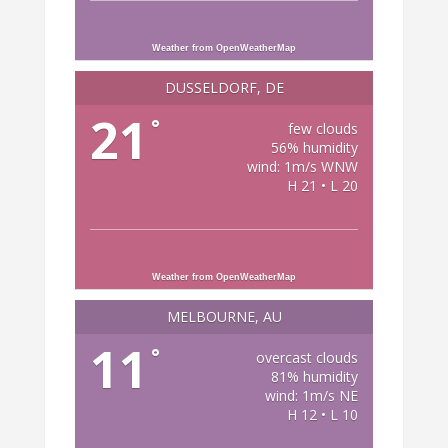
Weather from OpenWeatherMap
DÜSSELDORF, DE
21
°
few clouds
56% humidity
wind: 1m/s WNW
H 21 • L 20
Weather from OpenWeatherMap
MELBOURNE, AU
11
°
overcast clouds
81% humidity
wind: 1m/s NE
H 12 • L 10