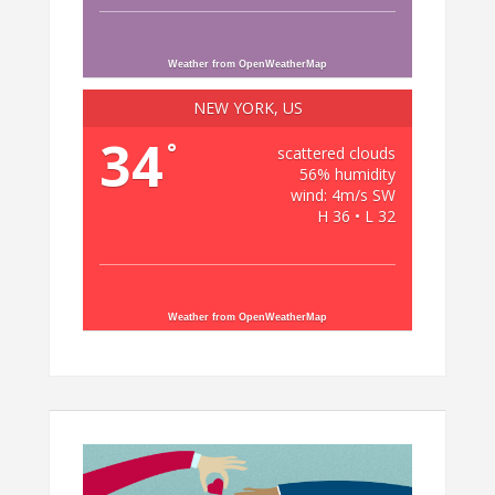
Weather from OpenWeatherMap
NEW YORK, US
34
°
scattered clouds
56% humidity
wind: 4m/s SW
H 36 • L 32
Weather from OpenWeatherMap