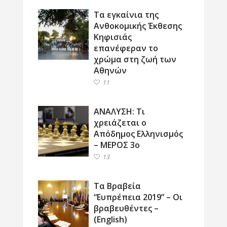
Τα εγκαίνια της
Ανθοκομικής Έκθεσης
Κηφισιάς
επανέφεραν το
χρώμα στη ζωή των
Αθηνών
11
ΑΝΑΛΥΣΗ: Τι
χρειάζεται ο
Απόδημος Ελληνισμός
– ΜΕΡΟΣ 3ο
13
Τα Βραβεία
“Ευπρέπεια 2019” – Οι
βραβευθέντες –
(English)