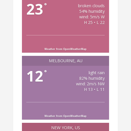
23
°
broken clouds
54% humidity
wind: 5m/s W
H 25 • L 22
Weather from OpenWeatherMap
MELBOURNE, AU
12
°
light rain
82% humidity
wind: 2m/s NW
H 13 • L 11
Weather from OpenWeatherMap
NEW YORK, US