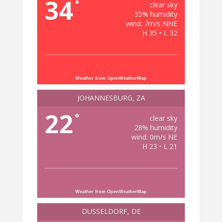
34
°
clear sky
35% humidity
wind: 7m/s NNE
H 35 • L 32
Weather from OpenWeatherMap
JOHANNESBURG, ZA
22
°
clear sky
28% humidity
wind: 0m/s NE
H 23 • L 21
Weather from OpenWeatherMap
DÜSSELDORF, DE