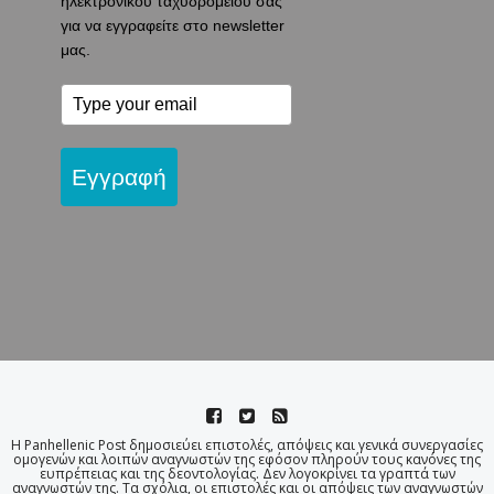
ηλεκτρονικού ταχυδρομείου σας
για να εγγραφείτε στο newsletter
μας.
Εγγραφή
Η Panhellenic Post δημοσιεύει επιστολές, απόψεις και γενικά συνεργασίες
ομογενών και λοιπών αναγνωστών της εφόσον πληρούν τους κανόνες της
ευπρέπειας και της δεοντολογίας. Δεν λογοκρίνει τα γραπτά των
αναγνωστών της. Τα σχόλια, οι επιστολές και οι απόψεις των αναγνωστών