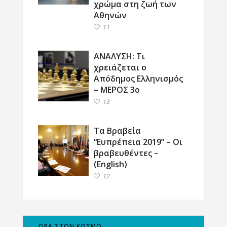
χρώμα στη ζωή των
Αθηνών
11
ΑΝΑΛΥΣΗ: Τι
χρειάζεται ο
Απόδημος Ελληνισμός
– ΜΕΡΟΣ 3ο
13
Τα Βραβεία
“Ευπρέπεια 2019” – Οι
βραβευθέντες –
(English)
12
ΩΡΑ ΣΤΟΝ ΚΟΣΜΟ