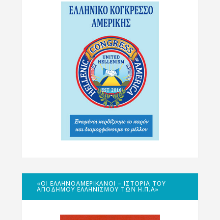
«ΟΙ ΕΛΛΗΝΟΑΜΕΡΙΚΑΝΟΊ – ΙΣΤΟΡΊΑ ΤΟΥ
ΑΠΌΔΗΜΟΥ ΕΛΛΗΝΙΣΜΟΎ ΤΩΝ Η.Π.Α»