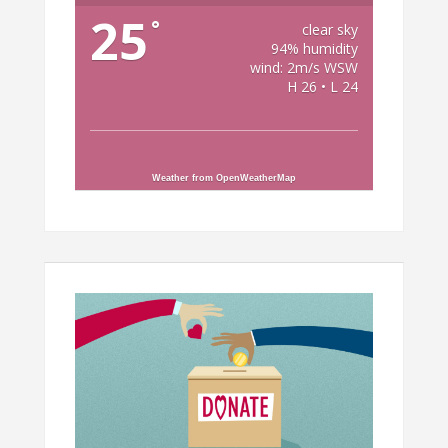
25
°
clear sky
94% humidity
wind: 2m/s WSW
H 26 • L 24
Weather from OpenWeatherMap