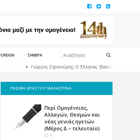
FOREIGN
ΣΗΜΕΡΑ
Γιώργος Στρατούρης: Ο Έλληνας “βασιλιάς” της υψηλής ραπτικής σ
ΓΝΩΜΗ ΧΡΗΣΤΟΥ ΜΑΛΑΣΠΙΝΑ
Περί Ομογένειας,
Αλλαγών, Θεσμών και
νέας γενιάς ηγετών
(Μέρος Δ – τελευταίο)
1