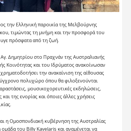
ρος την Ελληνική παροικία της Μελβούρνης
κου, τιμώντας τη μνήμη και την προσφορά του
υγε πρόσφατα από τη ζωή.
 Αγ. Δημητρίου στο Πραχνάν της Αυστραλιανής
ής Κοινότητας και του Ιδρύματος ανακοίνωσαν
 χρηματοδοτήσει την ανακαίνιση της αίθουσας
σύγχρονο πολυχώρο όπου θα φιλοξενούνται
αραστάσεις, μουσικοχορευτικές εκδηλώσεις,
ς και της ενορίας και όποιες άλλες χρήσεις
κίας.
 και η Ομοσπονδιακή κυβέρνηση της Αυστραλίας
ομάδα του Billy Kavelaris και αναμένεται να