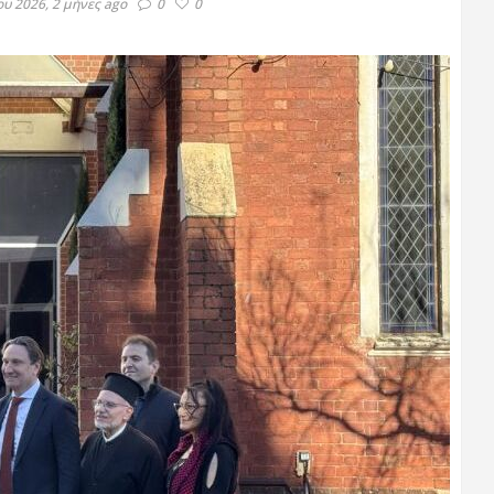
ου 2026, 2 μήνες ago
0
0