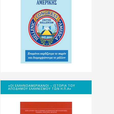
«ΟΙ ΕΛΛΗΝΟΑΜΕΡΙΚΑΝΟΊ – ΙΣΤΟΡΊΑ ΤΟΥ
ΑΠΌΔΗΜΟΥ ΕΛΛΗΝΙΣΜΟΎ ΤΩΝ Η.Π.Α»