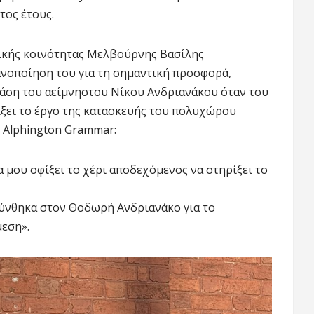
τος έτους.
ικής κοινότητας Μελβούρνης Βασίλης
νοποίηση του για τη σημαντική προσφορά,
τάση του αείμνηστου Νίκου Ανδριανάκου όταν του
ξει το έργο της κατασκευής του πολυχώρου
 Alphington Grammar:
α μου σφίξει το χέρι αποδεχόμενος να στηρίξει το
θύνθηκα στον Θοδωρή Ανδριανάκο για το
μεση».