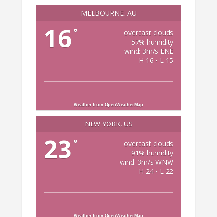
MELBOURNE, AU
16
°
overcast clouds
57% humidity
wind: 3m/s ENE
H 16 • L 15
Weather from OpenWeatherMap
NEW YORK, US
23
°
overcast clouds
91% humidity
wind: 3m/s WNW
H 24 • L 22
Weather from OpenWeatherMap