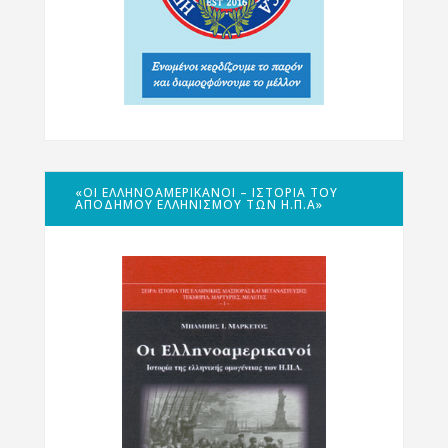
«ΟΙ ΕΛΛΗΝΟΑΜΕΡΙΚΑΝΟΊ – ΙΣΤΟΡΊΑ ΤΟΥ
ΑΠΌΔΗΜΟΥ ΕΛΛΗΝΙΣΜΟΎ ΤΩΝ Η.Π.Α»