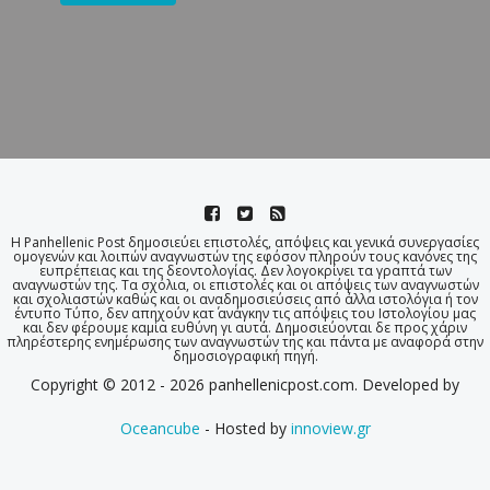
Η Panhellenic Post δημοσιεύει επιστολές, απόψεις και γενικά συνεργασίες
ομογενών και λοιπών αναγνωστών της εφόσον πληρούν τους κανόνες της
ευπρέπειας και της δεοντολογίας. Δεν λογοκρίνει τα γραπτά των
αναγνωστών της. Τα σχόλια, οι επιστολές και οι απόψεις των αναγνωστών
και σχολιαστών καθώς και οι αναδημοσιεύσεις από άλλα ιστολόγια ή τον
έντυπο Τύπο, δεν απηχούν κατ΄ ανάγκην τις απόψεις του Ιστολογίου μας
και δεν φέρουμε καμία ευθύνη γι αυτά. Δημοσιεύονται δε προς χάριν
πληρέστερης ενημέρωσης των αναγνωστών της και πάντα με αναφορά στην
δημοσιογραφική πηγή.
Copyright © 2012 - 2026 panhellenicpost.com. Developed by
Oceancube
- Hosted by
innoview.gr