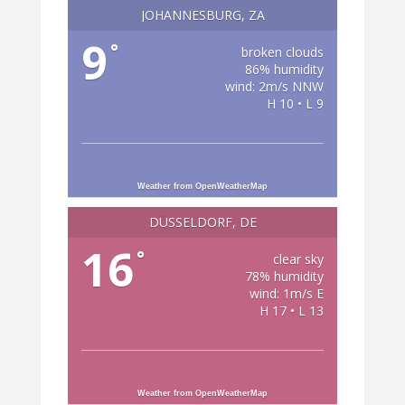
JOHANNESBURG, ZA
9
°
broken clouds
86% humidity
wind: 2m/s NNW
H 10 • L 9
Weather from OpenWeatherMap
DÜSSELDORF, DE
16
°
clear sky
78% humidity
wind: 1m/s E
H 17 • L 13
Weather from OpenWeatherMap