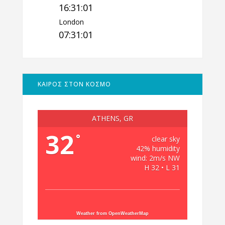
16:31:02
London
07:31:02
ΚΑΙΡΟΣ ΣΤΟΝ ΚΟΣΜΟ
ATHENS, GR
32
°
clear sky
42% humidity
wind: 2m/s NW
H 32 • L 31
Weather from OpenWeatherMap