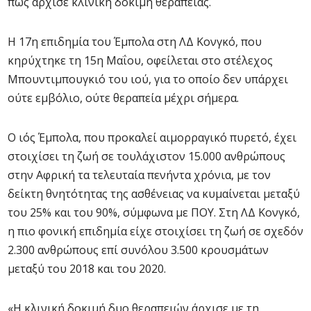
πως άρχισε κλινική δοκιμή θεραπείας.
Η 17η επιδημία του Έμπολα στη ΛΔ Κονγκό, που
κηρύχτηκε τη 15η Μαΐου, οφείλεται στο στέλεχος
Μπουντιμπουγκιό του ιού, για το οποίο δεν υπάρχει
ούτε εμβόλιο, ούτε θεραπεία μέχρι σήμερα.
Ο ιός Έμπολα, που προκαλεί αιμορραγικό πυρετό, έχει
στοιχίσει τη ζωή σε τουλάχιστον 15.000 ανθρώπους
στην Αφρική τα τελευταία πενήντα χρόνια, με τον
δείκτη θνητότητας της ασθένειας να κυμαίνεται μεταξύ
του 25% και του 90%, σύμφωνα με ΠΟΥ. Στη ΛΔ Κονγκό,
η πιο φονική επιδημία είχε στοιχίσει τη ζωή σε σχεδόν
2.300 ανθρώπους επί συνόλου 3.500 κρουσμάτων
μεταξύ του 2018 και του 2020.
«Η κλινική δοκιμή δυο θεραπειών άρχισε με τη