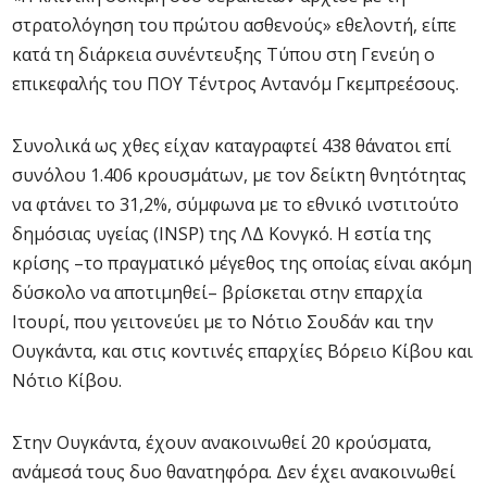
στρατολόγηση του πρώτου ασθενούς» εθελοντή, είπε
κατά τη διάρκεια συνέντευξης Τύπου στη Γενεύη ο
επικεφαλής του ΠΟΥ Τέντρος Αντανόμ Γκεμπρεέσους.
Συνολικά ως χθες είχαν καταγραφτεί 438 θάνατοι επί
συνόλου 1.406 κρουσμάτων, με τον δείκτη θνητότητας
να φτάνει το 31,2%, σύμφωνα με το εθνικό ινστιτούτο
δημόσιας υγείας (INSP) της ΛΔ Κονγκό. Η εστία της
κρίσης –το πραγματικό μέγεθος της οποίας είναι ακόμη
δύσκολο να αποτιμηθεί– βρίσκεται στην επαρχία
Ιτουρί, που γειτονεύει με το Νότιο Σουδάν και την
Ουγκάντα, και στις κοντινές επαρχίες Βόρειο Κίβου και
Νότιο Κίβου.
Στην Ουγκάντα, έχουν ανακοινωθεί 20 κρούσματα,
ανάμεσά τους δυο θανατηφόρα. Δεν έχει ανακοινωθεί