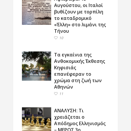
Αυγούστου, οι Ιταλοί
βυθίζουν με τορπίλη
το καταδρομικό
«Έλλη» στο λιμάνι της
Τήνου
10
Τα εγκαίνια της
Ανθοκομικής Έκθεσης
Κηφισιάς
επανέφεραν το
χρώμα στη ζωή των
Αθηνών
11
ΑΝΑΛΥΣΗ: Τι
χρειάζεται ο
Απόδημος Ελληνισμός
– ΜΕΡΟΣ 3ο