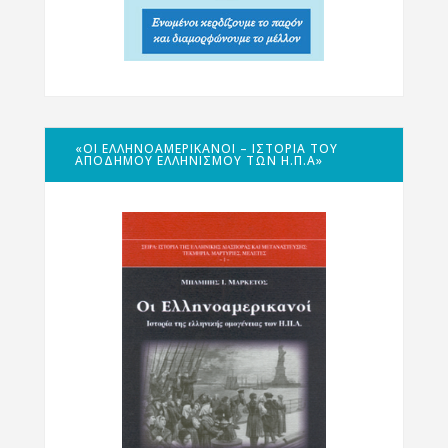
«ΟΙ ΕΛΛΗΝΟΑΜΕΡΙΚΑΝΟΊ – ΙΣΤΟΡΊΑ ΤΟΥ
ΑΠΌΔΗΜΟΥ ΕΛΛΗΝΙΣΜΟΎ ΤΩΝ Η.Π.Α»