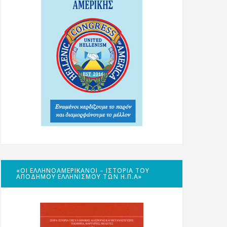
«ΟΙ ΕΛΛΗΝΟΑΜΕΡΙΚΑΝΟΊ – ΙΣΤΟΡΊΑ ΤΟΥ
ΑΠΌΔΗΜΟΥ ΕΛΛΗΝΙΣΜΟΎ ΤΩΝ Η.Π.Α»