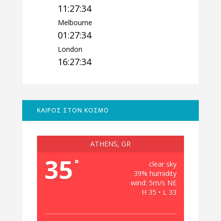
11:27:35
Melbourne
01:27:35
London
16:27:35
ΚΑΙΡΟΣ ΣΤΟΝ ΚΟΣΜΟ
ATHENS, GR
35
°
clear sky
39% humidity
wind: 5m/s NE
H 35 • L 33