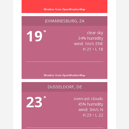
Weather from OpenWeatherMap
JOHANNESBURG, ZA
19
°
clear sky
34% humidity
wind: 1m/s ENE
H 21 • L 18
Weather from OpenWeatherMap
DÜSSELDORF, DE
23
°
overcast clouds
45% humidity
wind: 3m/s N
H 23 • L 22