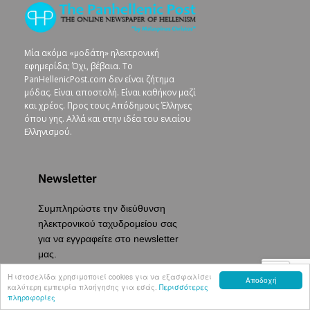
Μία ακόμα «μοδάτη» ηλεκτρονική
εφημερίδα; Όχι, βέβαια. To
PanHellenicPost.com δεν είναι ζήτημα
μόδας. Είναι αποστολή. Είναι καθήκον μαζί
και χρέος. Προς τους Απόδημους Έλληνες
όπου γης. Αλλά και στην ιδέα του ενιαίου
Ελληνισμού.
Newsletter
Συμπληρώστε την διεύθυνση
ηλεκτρονικού ταχυδρομείου σας
για να εγγραφείτε στο newsletter
μας.
Η ιστοσελίδα χρησιμοποιεί cookies για να εξασφαλίσει
Αποδοχή
καλύτερη εμπειρία πλοήγησης για εσάς.
Περισσότερες
πληροφορίες