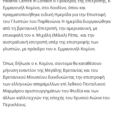
Hellenic Centre in London ο Πρόεδρος της Επιτροπής, κ.
Εμμανουήλ Κομίνο, στο Λονδίνο, όπου και
πραγματοποιήθηκε ειδική Ημερίδα για την Επιστοφή
του Γλυπτών του Παρθενώνα. Η ημερίδα διοργανώθηκε
από τη βρετανική Επιτροπή, την αμερικανική, με
επικεφαλή τον κ. Μιχάλη (Μάικλ) Ρέπα, και την
αυστραλιανή επιτροπή υπέρ της επιστροφής των
γλυπτών, με πρόεδρο τον κ. Εμμανουήλ Κομίνο.
Όπως δήλωσε ο κ. Κομίνο, σύντομα θα καταθέσουν
μήνυση εναντίον της Μεγάλης Βρετανίας και του
Βρετανικού Μουσείου διεκδικώντας την επιστροφή
των ελληνικών απαράμιλλων επί λεθκού Πεντελικού
Μαρμάρου αριστουργημάτων του Φειδία και των
άλλων καλλιτεχνών της εποχής του Χρυσού Αιώνα του
Περικλέους.