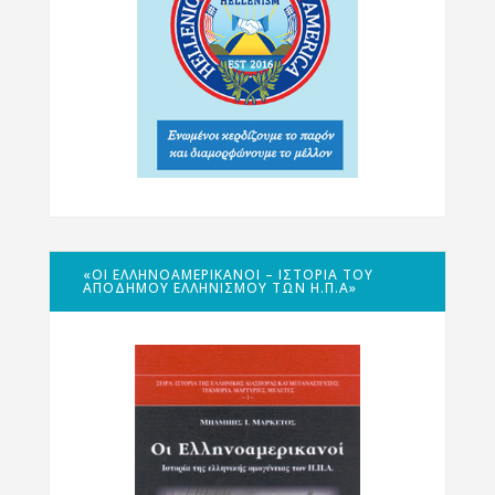
«ΟΙ ΕΛΛΗΝΟΑΜΕΡΙΚΑΝΟΊ – ΙΣΤΟΡΊΑ ΤΟΥ
ΑΠΌΔΗΜΟΥ ΕΛΛΗΝΙΣΜΟΎ ΤΩΝ Η.Π.Α»