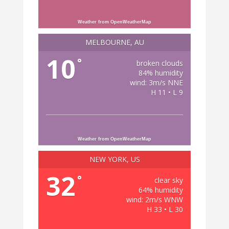
Weather from OpenWeatherMap
MELBOURNE, AU
10
°
broken clouds
84% humidity
wind: 3m/s NNE
H 11 • L 9
Weather from OpenWeatherMap
NEW YORK, US
32
°
clear sky
64% humidity
wind: 2m/s WNW
H 33 • L 30