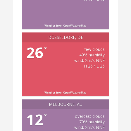
Weather from OpenWeatherMap
DÜSSELDORF, DE
26
°
few clouds
40% humidity
wind: 2m/s NNE
H 26 • L 25
Weather from OpenWeatherMap
MELBOURNE, AU
12
°
overcast clouds
70% humidity
wind: 2m/s NNE