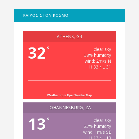
ΚΑΙΡΟΣ ΣΤΟΝ ΚΟΣΜΟ
ATHENS, GR
32
°
clear sky
38% humidity
wind: 2m/s N
H 33 • L 31
Weather from OpenWeatherMap
JOHANNESBURG, ZA
13
°
clear sky
27% humidity
wind: 1m/s SE
H 13 • L 13