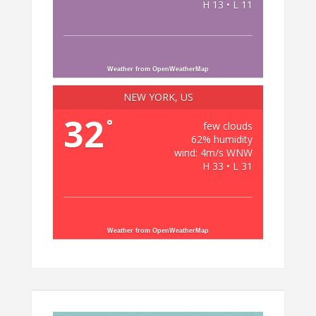
H 13 • L 11
Weather from OpenWeatherMap
NEW YORK, US
32
°
few clouds
62% humidity
wind: 4m/s WNW
H 33 • L 31
Weather from OpenWeatherMap