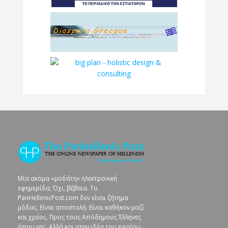
Μία ακόμα «μοδάτη» ηλεκτρονική
εφημερίδα; Όχι, βέβαια. To
PanHellenicPost.com δεν είναι ζήτημα
μόδας. Είναι αποστολή. Είναι καθήκον μαζί
και χρέος. Προς τους Απόδημους Έλληνες
όπου γης. Αλλά και στην ιδέα του ενιαίου