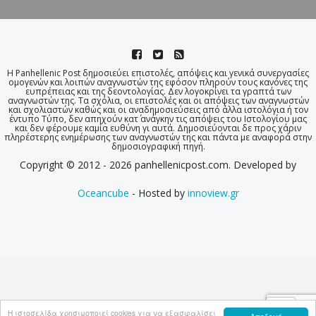
Η Panhellenic Post δημοσιεύει επιστολές, απόψεις και γενικά συνεργασίες
ομογενών και λοιπών αναγνωστών της εφόσον πληρούν τους κανόνες της
ευπρέπειας και της δεοντολογίας. Δεν λογοκρίνει τα γραπτά των
αναγνωστών της. Τα σχόλια, οι επιστολές και οι απόψεις των αναγνωστών
και σχολιαστών καθώς και οι αναδημοσιεύσεις από άλλα ιστολόγια ή τον
έντυπο Τύπο, δεν απηχούν κατ΄ ανάγκην τις απόψεις του Ιστολογίου μας
και δεν φέρουμε καμία ευθύνη γι αυτά. Δημοσιεύονται δε προς χάριν
πληρέστερης ενημέρωσης των αναγνωστών της και πάντα με αναφορά στην
δημοσιογραφική πηγή.
Copyright © 2012 - 2026 panhellenicpost.com. Developed by
Oceancube
- Hosted by
innoview.gr
Η ιστοσελίδα χρησιμοποιεί cookies για να εξασφαλίσει