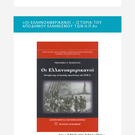
«ΟΙ ΕΛΛΗΝΟΑΜΕΡΙΚΑΝΟΊ – ΙΣΤΟΡΊΑ ΤΟΥ
ΑΠΌΔΗΜΟΥ ΕΛΛΗΝΙΣΜΟΎ ΤΩΝ Η.Π.Α»