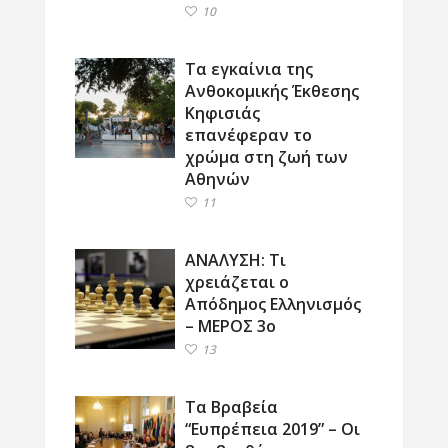
10
Τα εγκαίνια της
Ανθοκομικής Έκθεσης
Κηφισιάς
επανέφεραν το
χρώμα στη ζωή των
Αθηνών
11
ΑΝΑΛΥΣΗ: Τι
χρειάζεται ο
Απόδημος Ελληνισμός
– ΜΕΡΟΣ 3ο
13
Τα Βραβεία
“Ευπρέπεια 2019” – Οι