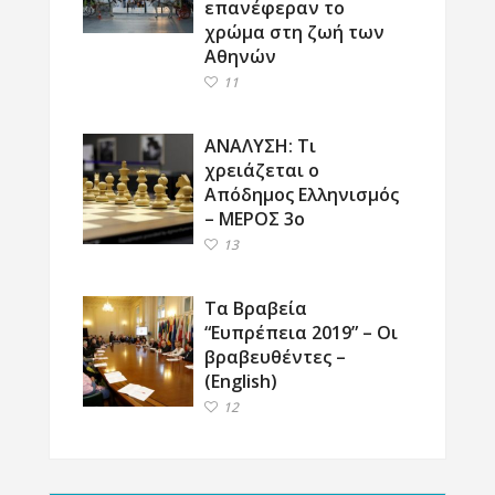
επανέφεραν το
χρώμα στη ζωή των
Αθηνών
11
ΑΝΑΛΥΣΗ: Τι
χρειάζεται ο
Απόδημος Ελληνισμός
– ΜΕΡΟΣ 3ο
13
Τα Βραβεία
“Ευπρέπεια 2019” – Οι
βραβευθέντες –
(English)
12