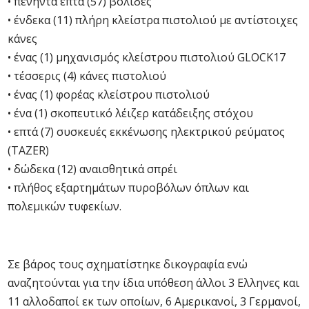
• πενήντα επτά (57) βολίδες
• ένδεκα (11) πλήρη κλείστρα πιστολιού με αντίστοιχες
κάνες
• ένας (1) μηχανισμός κλείστρου πιστολιού GLOCK17
• τέσσερις (4) κάνες πιστολιού
• ένας (1) φορέας κλείστρου πιστολιού
• ένα (1) σκοπευτικό λέιζερ κατάδειξης στόχου
• επτά (7) συσκευές εκκένωσης ηλεκτρικού ρεύματος
(TAZER)
• δώδεκα (12) αναισθητικά σπρέι
• πλήθος εξαρτημάτων πυροβόλων όπλων και
πολεμικών τυφεκίων.
Σε βάρος τους σχηματίστηκε δικογραφία ενώ
αναζητούνται για την ίδια υπόθεση άλλοι 3 Ελληνες και
11 αλλοδαποί εκ των οποίων, 6 Αμερικανοί, 3 Γερμανοί,