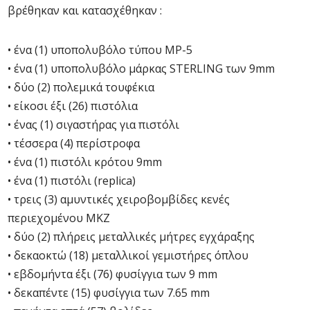
βρέθηκαν και κατασχέθηκαν :
• ένα (1) υποπολυβόλο τύπου MP-5
• ένα (1) υποπολυβόλο μάρκας STERLING των 9mm
• δύο (2) πολεμικά τουφέκια
• είκοσι έξι (26) πιστόλια
• ένας (1) σιγαστήρας για πιστόλι
• τέσσερα (4) περίστροφα
• ένα (1) πιστόλι κρότου 9mm
• ένα (1) πιστόλι (replica)
• τρεις (3) αμυντικές χειροβομβίδες κενές
περιεχομένου MKZ
• δύο (2) πλήρεις μεταλλικές μήτρες εγχάραξης
• δεκαοκτώ (18) μεταλλικοί γεμιστήρες όπλου
• εβδομήντα έξι (76) φυσίγγια των 9 mm
• δεκαπέντε (15) φυσίγγια των 7.65 mm