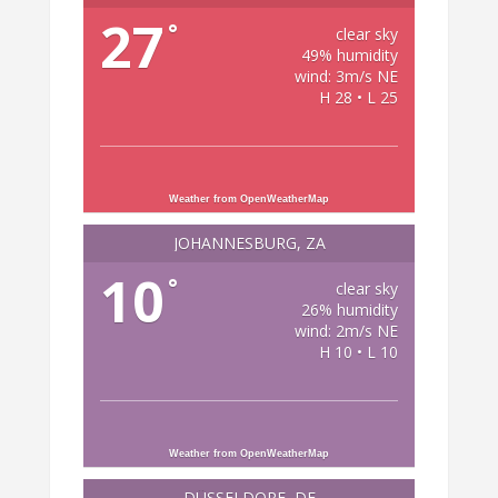
27
°
clear sky
49% humidity
wind: 3m/s NE
H 28 • L 25
Weather from OpenWeatherMap
JOHANNESBURG, ZA
10
°
clear sky
26% humidity
wind: 2m/s NE
H 10 • L 10
Weather from OpenWeatherMap
DÜSSELDORF, DE