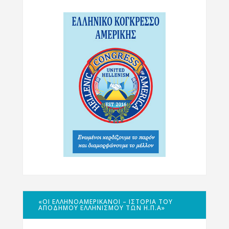
«ΟΙ ΕΛΛΗΝΟΑΜΕΡΙΚΑΝΟΊ – ΙΣΤΟΡΊΑ ΤΟΥ
ΑΠΌΔΗΜΟΥ ΕΛΛΗΝΙΣΜΟΎ ΤΩΝ Η.Π.Α»