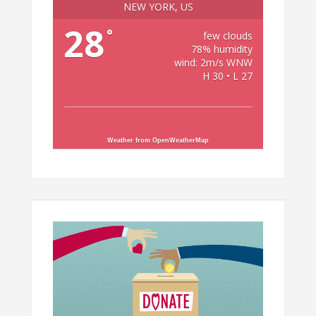
NEW YORK, US
28
°
few clouds
78% humidity
wind: 2m/s WNW
H 30 • L 27
Weather from OpenWeatherMap