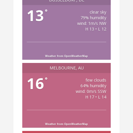
13
°
clear sky
79% humidity
wind: 1m/s NW
H 13 • L 12
Weather from OpenWeatherMap
MELBOURNE, AU
16
°
few clouds
64% humidity
wind: 0m/s SSW
H 17 • L 14
Weather from OpenWeatherMap