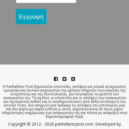
Εγγραφή
Η Panhellenic Post δημοσιεύει επιστολές, απόψεις και γενικά συνεργασίες
ομογενών και λοιπών αναγνωστών της εφόσον πληρούν τους κανόνες της
ευπρέπειας και της δεοντολογίας. Δεν λογοκρίνει τα γραπτά των
αναγνωστών της. Τα σχόλια, οι επιστολές και οι απόψεις των αναγνωστών
και σχολιαστών καθώς και οι αναδημοσιεύσεις από άλλα ιστολόγια ή τον
έντυπο Τύπο, δεν απηχούν κατ΄ ανάγκην τις απόψεις του Ιστολογίου μας
και δεν φέρουμε καμία ευθύνη γι αυτά. Δημοσιεύονται δε προς χάριν
πληρέστερης ενημέρωσης των αναγνωστών της και πάντα με αναφορά στην
δημοσιογραφική πηγή.
Copyright © 2012 - 2026 panhellenicpost.com. Developed by