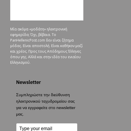
Μία ακόμα «μοδάτη» ηλεκτρονική
εφημερίδα; Όχι, βέβαια. To
PanHellenicPost.com δεν είναι ζήτημα
μόδας. Είναι αποστολή. Είναι καθήκον μαζί
και χρέος. Προς τους Απόδημους Έλληνες
όπου γης. Αλλά και στην ιδέα του ενιαίου
Ελληνισμού.
Newsletter
Συμπληρώστε την διεύθυνση
ηλεκτρονικού ταχυδρομείου σας
για να εγγραφείτε στο newsletter
μας.