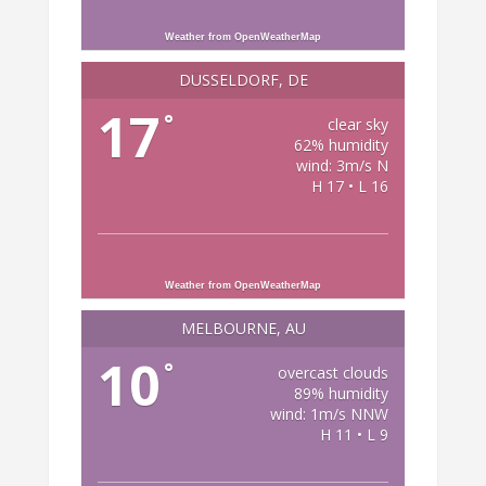
Weather from OpenWeatherMap
DÜSSELDORF, DE
17
°
clear sky
62% humidity
wind: 3m/s N
H 17 • L 16
Weather from OpenWeatherMap
MELBOURNE, AU
10
°
overcast clouds
89% humidity
wind: 1m/s NNW
H 11 • L 9