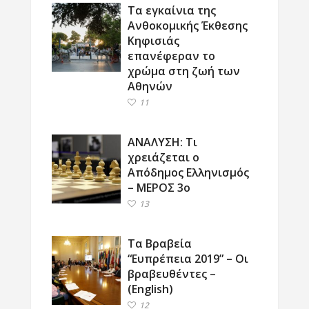
Τα εγκαίνια της
Ανθοκομικής Έκθεσης
Κηφισιάς
επανέφεραν το
χρώμα στη ζωή των
Αθηνών
11
ΑΝΑΛΥΣΗ: Τι
χρειάζεται ο
Απόδημος Ελληνισμός
– ΜΕΡΟΣ 3ο
13
Τα Βραβεία
“Ευπρέπεια 2019” – Οι
βραβευθέντες –
(English)
12