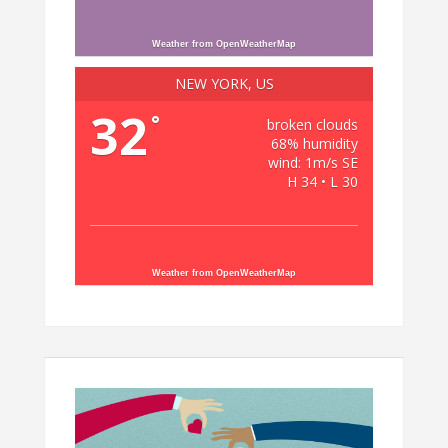
Weather from OpenWeatherMap
NEW YORK, US
32
°
broken clouds
68% humidity
wind: 1m/s SE
H 34 • L 30
Weather from OpenWeatherMap