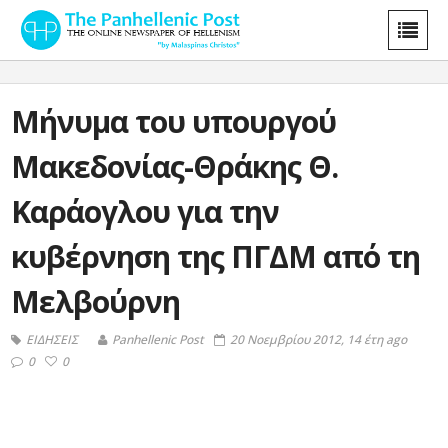
Μήνυμα του υπουργού
Μακεδονίας-Θράκης Θ.
Καράογλου για την
κυβέρνηση της ΠΓΔΜ από τη
Μελβούρνη
ΕΙΔΗΣΕΙΣ
Panhellenic Post
20 Νοεμβρίου 2012, 14 έτη ago
0
0