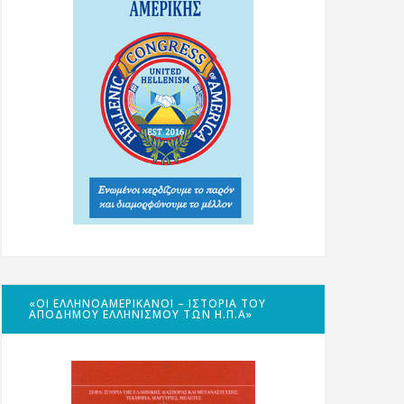
«ΟΙ ΕΛΛΗΝΟΑΜΕΡΙΚΑΝΟΊ – ΙΣΤΟΡΊΑ ΤΟΥ
ΑΠΌΔΗΜΟΥ ΕΛΛΗΝΙΣΜΟΎ ΤΩΝ Η.Π.Α»