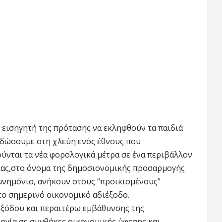
εισηγητή της πρότασης να εκληφθούν τα παιδιά
αδώσουμε στη χλεύη ενός έθνους που
γούνται τα νέα φορολογικά μέτρα σε ένα περιβάλλον
γίας,στο όνομα της δημοσιονομικής προσαρμογής
 μνημόνιο, ανήκουν στους “προικισμένους”
ο σημερινό οικονομικό αδιέξοδο.
ιεξόδου και περαιτέρω εμβάθυνσης της
ογία σε συνθήκες οικονομικής ύφεσης και