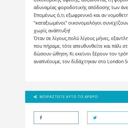
αδυναμίας φοροδοτικής απόδοσης των άν
Επομένως ό,τι εξωφρενικό και αν νομοθετη
“καταξιωμένοι” οικονομολόγοι συνεχίζουν
χωρίς ανάπτυξη!
Όταν σε λίγους,πολύ λίγους μήνες, εξαντλ
που πήραμε, τότε απευθυνθείτε και πάλι σ
δώσουν ώθηση. Κι εκείνοι ξέρουν τον τρό
αναπνέουμε, τον διδάχτηκαν στο London Sc
ΜΟΙΡΑΣΤΕΊΤΕ ΑΥΤΌ ΤΟ ΆΡΘΡΟ