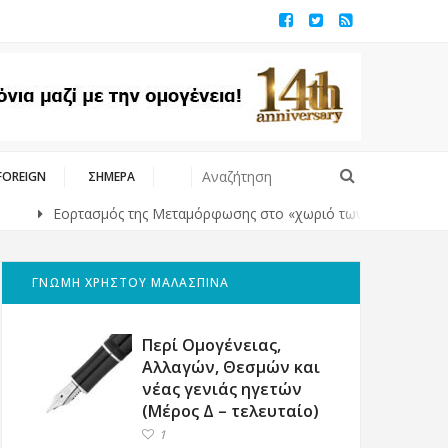
FOREIGN
ΣΗΜΕΡΑ
Εορτασμός της Μεταμόρφωσης στο «χωριό των Λαρισαίων» στην Ου
ΓΝΩΜΗ ΧΡΗΣΤΟΥ ΜΑΛΑΣΠΙΝΑ
Περί Ομογένειας,
Αλλαγών, Θεσμών και
νέας γενιάς ηγετών
(Μέρος Δ – τελευταίο)
1