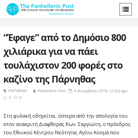
“Έφαγε” από το Δημόσιο 800
χιλιάρικα για να πάει
τουλάχιστον 200 φορές στο
καζίνο της Πάρνηθας
PHP ΘΕΜΑ
Panhellenic Post
8 Δεκεμβρίου 2014, 12 έτη ago
0
0
Στη φυλακή οδηγείται, ύστερα από την απολογία του
στον ανακριτή Διαφθοράς Κων. Σαργιώτη, ο πρόεδρος
του Εθνικού Κέντρου Νεότητας Αγίου Κοσμά που