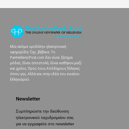
Μία ακόμα «μοδάτη» ηλεκτρονική
εφημερίδα; Όχι, βέβαια. To
PanHellenicPost.com δεν είναι ζήτημα
μόδας. Είναι αποστολή. Είναι καθήκον μαζί
και χρέος. Προς τους Απόδημους Έλληνες
όπου γης. Αλλά και στην ιδέα του ενιαίου
Ελληνισμού.
Newsletter
Συμπληρώστε την διεύθυνση
ηλεκτρονικού ταχυδρομείου σας
για να εγγραφείτε στο newsletter