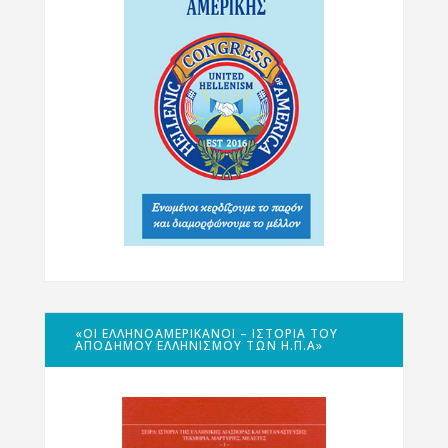
«ΟΙ ΕΛΛΗΝΟΑΜΕΡΙΚΑΝΟΊ – ΙΣΤΟΡΊΑ ΤΟΥ
ΑΠΌΔΗΜΟΥ ΕΛΛΗΝΙΣΜΟΎ ΤΩΝ Η.Π.Α»