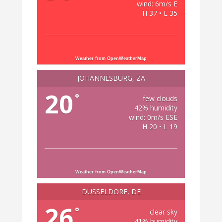
wind: 6m/s E
H 37 • L 35
Weather from OpenWeatherMap
JOHANNESBURG, ZA
20
°
few clouds
42% humidity
wind: 0m/s ESE
H 20 • L 19
Weather from OpenWeatherMap
DÜSSELDORF, DE
26
°
clear sky
41% humidity