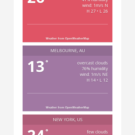
wind: 1m/s N
H 27 • L 26
Weather from OpenWeatherMap
MELBOURNE, AU
13
°
overcast clouds
76% humidity
wind: 1m/s NE
H 14 • L 12
Weather from OpenWeatherMap
NEW YORK, US
°
few clouds