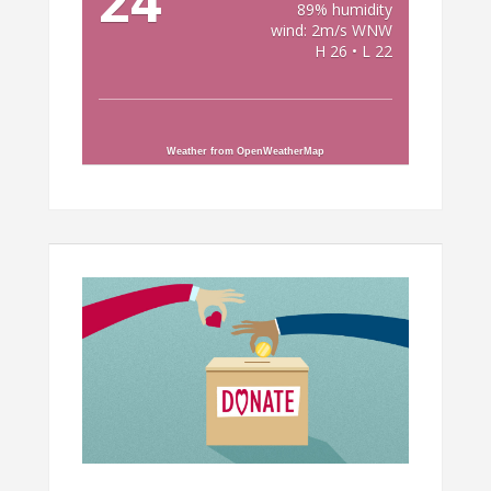
24
89% humidity
wind: 2m/s WNW
H 26 • L 22
Weather from OpenWeatherMap