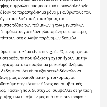
ληψης συμβάλλει αποφασιστικά η σκανδαλολογία.
υνδέουν το παραστρά-π^μα μόνο με ανθρώπους που
λόγω του πλούτου ή του κύρους τους.
ει στις τάξεις των πολιπκών ή των μεγιστάνων,
ά, πρόκειται για πλάνη βασισμένη σε απόπειρες
πίπτουν στη σύναψη παράνομων δεσμών.
ρω από το θέμα είναι πενιχρές. Ό,τι νομίζουμε
αι στερεότυπα που ελάχιστη σχέση έχουν με την
ξεργαζόμαστε το πρόβλημα με καθαρό βλέμμα,
, δεδομένου ότι είναι εξαιρετικά δύσκολο να
δίνη μιας συναισθηματικής τρικυμίας, οι
οθετούμε στερεότυπες θέσεις και συμβατικές
 μας. Τακτική που, δυστυχώς, συμβάλλει στην τάση
κρυψης των υποψιών μας από τους συντρόφους