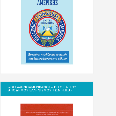
«ΟΙ ΕΛΛΗΝΟΑΜΕΡΙΚΑΝΟΊ – ΙΣΤΟΡΊΑ ΤΟΥ
ΑΠΌΔΗΜΟΥ ΕΛΛΗΝΙΣΜΟΎ ΤΩΝ Η.Π.Α»