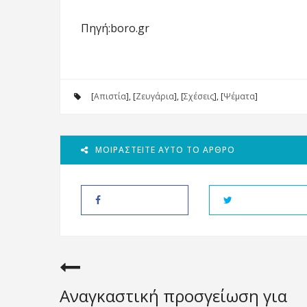
Πηγή:boro.gr
[
Απιστία
], [
Ζευγάρια
], [
Σχέσεις
], [
Ψέματα
]
ΜΟΙΡΑΣΤΕΊΤΕ ΑΥΤΌ ΤΟ ΆΡΘΡΟ
Αναγκαστική προσγείωση για