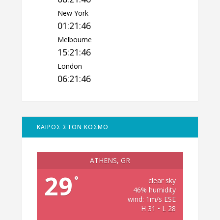
New York
01:21:47
Melbourne
15:21:47
London
06:21:47
ΚΑΙΡΟΣ ΣΤΟΝ ΚΟΣΜΟ
ATHENS, GR
29
°
clear sky
46% humidity
wind: 1m/s ESE
H 31 • L 28