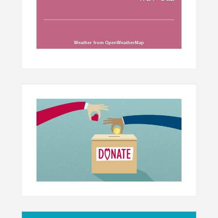
Weather from OpenWeatherMap