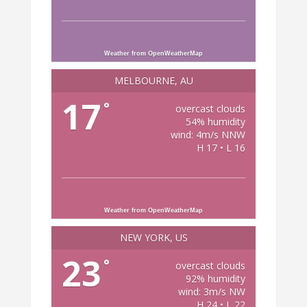
Weather from OpenWeatherMap
MELBOURNE, AU
17
°
overcast clouds
54% humidity
wind: 4m/s NNW
H 17 • L 16
Weather from OpenWeatherMap
NEW YORK, US
23
°
overcast clouds
92% humidity
wind: 3m/s NW
H 24 • L 22