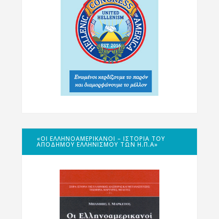
«ΟΙ ΕΛΛΗΝΟΑΜΕΡΙΚΑΝΟΊ – ΙΣΤΟΡΊΑ ΤΟΥ
ΑΠΌΔΗΜΟΥ ΕΛΛΗΝΙΣΜΟΎ ΤΩΝ Η.Π.Α»