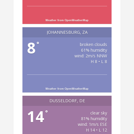
Weather from OpenWeatherMap
JOHANNESBURG, ZA
8
°
broken clouds
61% humidity
wind: 2m/s NNW
H 8 • L 8
Weather from OpenWeatherMap
DÜSSELDORF, DE
14
°
clear sky
81% humidity
wind: 1m/s ESE
H 14 • L 12