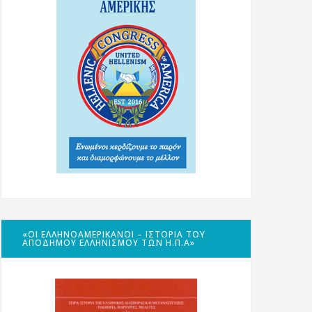
«ΟΙ ΕΛΛΗΝΟΑΜΕΡΙΚΑΝΟΊ – ΙΣΤΟΡΊΑ ΤΟΥ
ΑΠΌΔΗΜΟΥ ΕΛΛΗΝΙΣΜΟΎ ΤΩΝ Η.Π.Α»