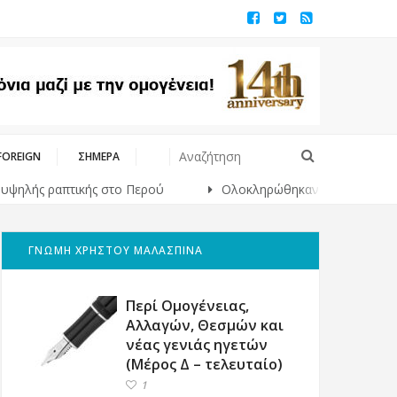
FOREIGN
ΣΗΜΕΡΑ
ς ραπτικής στο Περού
Ολοκληρώθηκαν 325 αυτοψίες στις π
ΓΝΩΜΗ ΧΡΗΣΤΟΥ ΜΑΛΑΣΠΙΝΑ
Περί Ομογένειας,
Αλλαγών, Θεσμών και
νέας γενιάς ηγετών
(Μέρος Δ – τελευταίο)
1