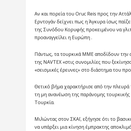
Αν και πορεία του Oruc Reis προς την Αττά
Ερντογάν δείχνει πως η Άγκυρα ίσως παίζε
της Συνόδου Κορυφής προκειμένου να γλιτώ
προαναγγείλει η Ευρώπη .
Πάντως, τα τουρκικά MME αποδίδουν την α
της NAVTEX «στις συνομιλίες που ξεκίνησ
«σεισμικές έρευνες» στο διάστημα του πρ
Θετικό βήμα χαρακτήρισε από την πλευρά
τη μη ανανέωση της παράνομης τουρκικής N
Τουρκία.
Mιλώντας στoν ΣΚΑΪ, εξήγησε ότι το βασι
να υπάρξει μια κίνηση έμπρακτης αποκλιμ