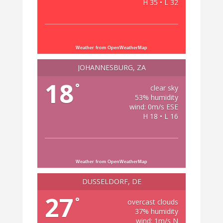
H 35 • L 32
Weather from OpenWeatherMap
JOHANNESBURG, ZA
18
°
clear sky
53% humidity
wind: 0m/s ESE
H 18 • L 16
Weather from OpenWeatherMap
DÜSSELDORF, DE
27
°
overcast clouds
37% humidity
wind: 1m/s N