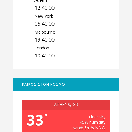
Athens
12:40:01
New York
05:40:01
Melbourne
19:40:01
London
10:40:01
ΚΑΙΡΟΣ ΣΤΟΝ ΚΟΣΜΟ
ATHENS, GR
33
°
clear sky
45% humidity
wind: 6m/s NNW