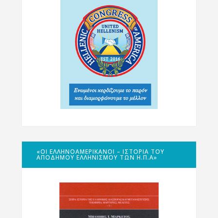
«ΟΙ ΕΛΛΗΝΟΑΜΕΡΙΚΑΝΟΊ – ΙΣΤΟΡΊΑ ΤΟΥ
ΑΠΌΔΗΜΟΥ ΕΛΛΗΝΙΣΜΟΎ ΤΩΝ Η.Π.Α»