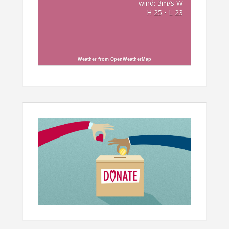
wind: 3m/s W
H 25 • L 23
Weather from OpenWeatherMap