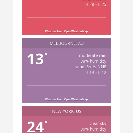
H 28 • L 25
Weather from OpenWeatherMap
MELBOURNE, AU
13
°
moderate rain
88% humidity
wind: 6m/s NNE
H 14 • L 12
Weather from OpenWeatherMap
NEW YORK, US
24
°
clear sky
86% humidity