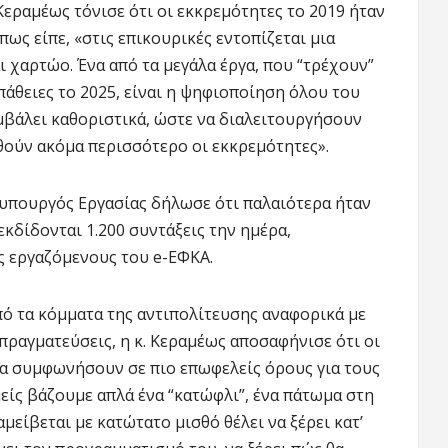
 Κεραμέως τόνισε ότι οι εκκρεμότητες το 2019 ήταν
Όπως είπε, «στις επικουρικές εντοπίζεται μια
ι χαρτώο. Ένα από τα μεγάλα έργα, που “τρέχουν”
πάθειες το 2025, είναι η ψηφιοποίηση όλου του
μβάλει καθοριστικά, ώστε να διαλειτουργήσουν
θούν ακόμα περισσότερο οι εκκρεμότητες».
 υπουργός Εργασίας δήλωσε ότι παλαιότερα ήταν
 εκδίδονται 1.200 συντάξεις την ημέρα,
ς εργαζόμενους του e-ΕΦΚΑ.
πό τα κόμματα της αντιπολίτευσης αναφορικά με
απραγματεύσεις, η κ. Κεραμέως αποσαφήνισε ότι οι
να συμφωνήσουν σε πιο επωφελείς όρους για τους
μείς βάζουμε απλά ένα “κατώφλι”, ένα πάτωμα στη
μείβεται με κατώτατο μισθό θέλει να ξέρει κατ’