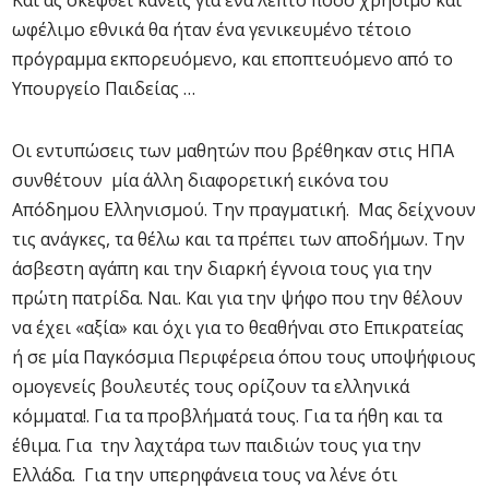
Και ας σκεφθεί κανείς για ένα λεπτό πόσο χρήσιμο και
ωφέλιμο εθνικά θα ήταν ένα γενικευμένο τέτοιο
πρόγραμμα εκπορευόμενο, και εποπτευόμενο από το
Υπουργείο Παιδείας …
Οι εντυπώσεις των μαθητών που βρέθηκαν στις ΗΠΑ
συνθέτουν μία άλλη διαφορετική εικόνα του
Απόδημου Ελληνισμού. Την πραγματική. Μας δείχνουν
τις ανάγκες, τα θέλω και τα πρέπει των αποδήμων. Την
άσβεστη αγάπη και την διαρκή έγνοια τους για την
πρώτη πατρίδα. Ναι. Και για την ψήφο που την θέλουν
να έχει «αξία» και όχι για το θεαθήναι στο Επικρατείας
ή σε μία Παγκόσμια Περιφέρεια όπου τους υποψήφιους
ομογενείς βουλευτές τους ορίζουν τα ελληνικά
κόμματα!. Για τα προβλήματά τους. Για τα ήθη και τα
έθιμα. Για την λαχτάρα των παιδιών τους για την
Ελλάδα. Για την υπερηφάνεια τους να λένε ότι