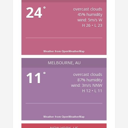
24
°
overcast clouds
45% humidity
wind: 5m/s W
H 26 • L 23
Weather from OpenWeatherMap
MELBOURNE, AU
11
°
overcast clouds
87% humidity
wind: 3m/s NNW
H 12 • L 11
Weather from OpenWeatherMap