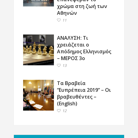
χρώμα στη ζωή των
Αθηνών
11
ΑΝΑΛΥΣΗ: Τι
χρειάζεται ο
Απόδημος Ελληνισμός
– ΜΕΡΟΣ 3ο
13
Τα Βραβεία
“Ευπρέπεια 2019” – Οι
βραβευθέντες –
(English)
12