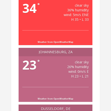
34
°
clear sky
36% humidity
wind: 5m/s ENE
H 35 • L 33
Weather from OpenWeatherMap
JOHANNESBURG, ZA
23
°
clear sky
26% humidity
wind: 0m/s E
H 23 • L 21
Weather from OpenWeatherMap
DÜSSELDORF, DE