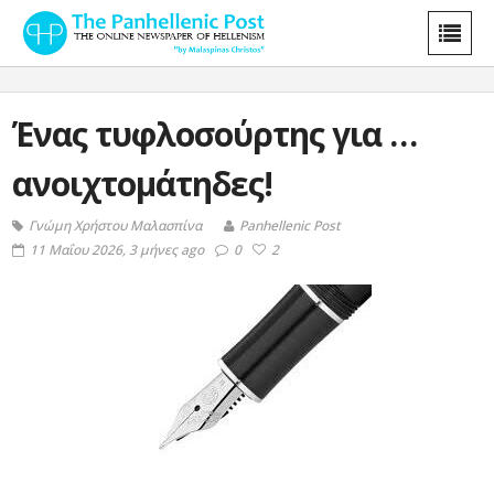
Ένας τυφλοσούρτης για …
ανοιχτομάτηδες!
Γνώμη Χρήστου Μαλασπίνα
Panhellenic Post
11 Μαΐου 2026, 3 μήνες ago
0
2