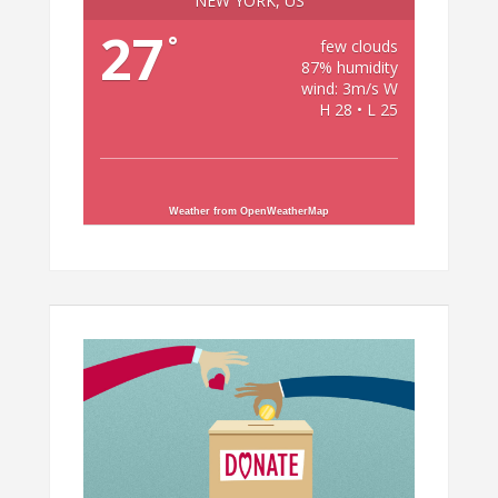
NEW YORK, US
27
°
few clouds
87% humidity
wind: 3m/s W
H 28 • L 25
Weather from OpenWeatherMap