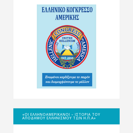
«ΟΙ ΕΛΛΗΝΟΑΜΕΡΙΚΑΝΟΊ – ΙΣΤΟΡΊΑ ΤΟΥ
ΑΠΌΔΗΜΟΥ ΕΛΛΗΝΙΣΜΟΎ ΤΩΝ Η.Π.Α»