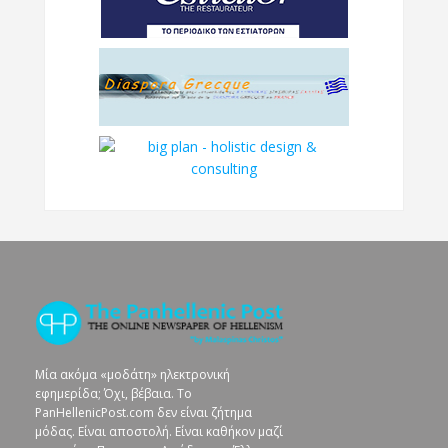
Μία ακόμα «μοδάτη» ηλεκτρονική
εφημερίδα; Όχι, βέβαια. To
PanHellenicPost.com δεν είναι ζήτημα
μόδας. Είναι αποστολή. Είναι καθήκον μαζί