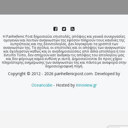
Η Panhellenic Post δημοσιεύει επιστολές, απόψεις και γενικά συνεργασίες
ομογενών και λοιπών αναγνωστών της εφόσον πληρούν τους κανόνες της
ευπρέπειας και της δεοντολογίας. Δεν λογοκρίνει τα γραπτά των
αναγνωστών της. Τα σχόλια, οι επιστολές και οι απόψεις των αναγνωστών
και σχολιαστών καθώς και οι αναδημοσιεύσεις από άλλα ιστολόγια ή τον
έντυπο Τύπο, δεν απηχούν κατ΄ ανάγκην τις απόψεις του Ιστολογίου μας
και δεν φέρουμε καμία ευθύνη γι αυτά. Δημοσιεύονται δε προς χάριν
πληρέστερης ενημέρωσης των αναγνωστών της και πάντα με αναφορά στην
δημοσιογραφική πηγή.
Copyright © 2012 - 2026 panhellenicpost.com. Developed by
Oceancube
- Hosted by
innoview.gr