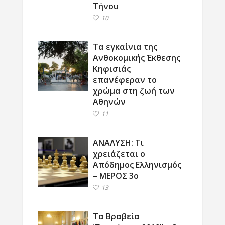
Τήνου
10
Τα εγκαίνια της
Ανθοκομικής Έκθεσης
Κηφισιάς
επανέφεραν το
χρώμα στη ζωή των
Αθηνών
11
ΑΝΑΛΥΣΗ: Τι
χρειάζεται ο
Απόδημος Ελληνισμός
– ΜΕΡΟΣ 3ο
13
Τα Βραβεία