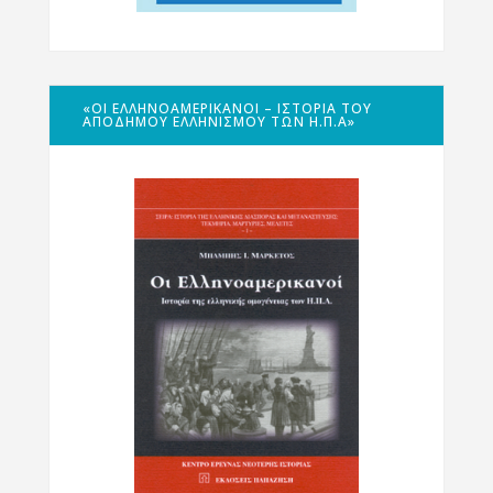
«ΟΙ ΕΛΛΗΝΟΑΜΕΡΙΚΑΝΟΊ – ΙΣΤΟΡΊΑ ΤΟΥ
ΑΠΌΔΗΜΟΥ ΕΛΛΗΝΙΣΜΟΎ ΤΩΝ Η.Π.Α»