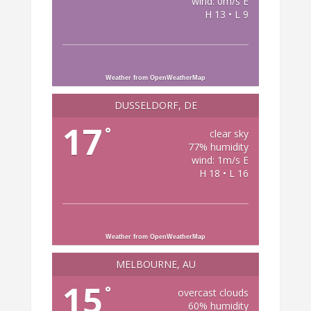
wind: 0m/s E
H 13 • L 9
Weather from OpenWeatherMap
DÜSSELDORF, DE
17
°
clear sky
77% humidity
wind: 1m/s E
H 18 • L 16
Weather from OpenWeatherMap
MELBOURNE, AU
15
°
overcast clouds
60% humidity