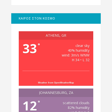
ΚΑΙΡΟΣ ΣΤΟΝ ΚΟΣΜΟ
ATHENS, GR
33
°
clear sky
40% humidity
wind: 3m/s WNW
H 34 • L 32
Weather from OpenWeatherMap
JOHANNESBURG, ZA
12
°
scattered clouds
82% humidity