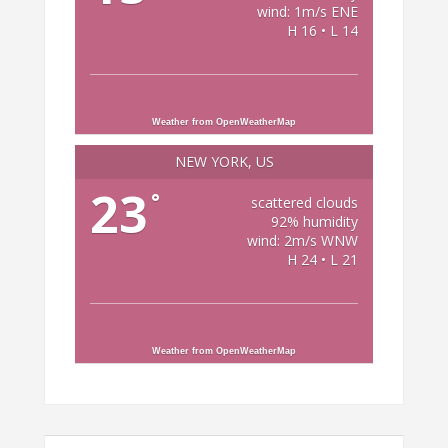
wind: 1m/s ENE
H 16 • L 14
Weather from OpenWeatherMap
NEW YORK, US
23
°
scattered clouds
92% humidity
wind: 2m/s WNW
H 24 • L 21
Weather from OpenWeatherMap