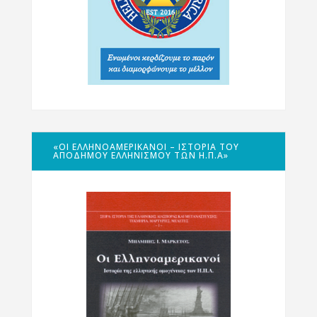
«ΟΙ ΕΛΛΗΝΟΑΜΕΡΙΚΑΝΟΊ – ΙΣΤΟΡΊΑ ΤΟΥ
ΑΠΌΔΗΜΟΥ ΕΛΛΗΝΙΣΜΟΎ ΤΩΝ Η.Π.Α»