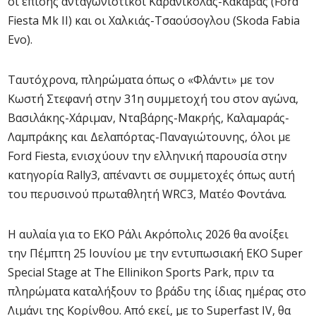
οι επίσης ανταγωνιστικοί Καρανικόλας-Κακαβάς (Ford
Fiesta Mk II) και οι Χαλκιάς-Τσαούσογλου (Skoda Fabia
Evo).
Ταυτόχρονα, πληρώματα όπως ο «Φλάντι» με τον
Κωστή Στεφανή στην 31η συμμετοχή του στον αγώνα,
Βασιλάκης-Χάριμαν, Νταβάρης-Μακρής, Καλαμαράς-
Λαμπράκης και Δελαπόρτας-Παναγιώτουνης, όλοι με
Ford Fiesta, ενισχύουν την ελληνική παρουσία στην
κατηγορία Rally3, απέναντι σε συμμετοχές όπως αυτή
του περυσινού πρωταθλητή WRC3, Ματέο Φοντάνα.
Η αυλαία για το EKO Ράλι Ακρόπολις 2026 θα ανοίξει
την Πέμπτη 25 Ιουνίου με την εντυπωσιακή ΕΚΟ Super
Special Stage at The Ellinikon Sports Park, πριν τα
πληρώματα καταλήξουν το βράδυ της ίδιας ημέρας στο
Λιμάνι της Κορίνθου. Από εκεί, με το Superfast IV, θα