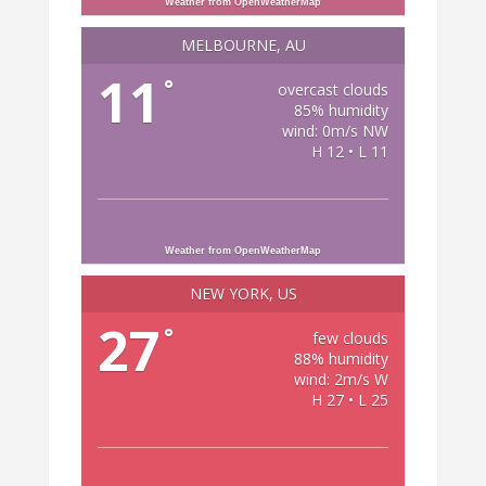
Weather from OpenWeatherMap
MELBOURNE, AU
11
°
overcast clouds
85% humidity
wind: 0m/s NW
H 12 • L 11
Weather from OpenWeatherMap
NEW YORK, US
27
°
few clouds
88% humidity
wind: 2m/s W
H 27 • L 25