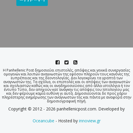
Η Panhellenic Post δημοσιεύει επιστολές, απόψεις και γενικά συνεργασίες
ομογενών και λοιπών αναγνωστών της εφόσον πληρούν τους κανόνες της
ευπρέπειας και της δεοντολογίας. Δεν λογοκρίνει τα γραπτά των
αναγνωστών της. Τα σχόλια, οι επιστολές και οι απόψεις των αναγνωστών
και σχολιαστών καθώς και οι αναδημοσιεύσεις από άλλα ιστολόγια ή τον
έντυπο Τύπο, δεν απηχούν κατ΄ ανάγκην τις απόψεις του Ιστολογίου μας
και δεν φέρουμε καμία ευθύνη γι αυτά. Δημοσιεύονται δε προς χάριν
πληρέστερης ενημέρωσης των αναγνωστών της και πάντα με αναφορά στην
δημοσιογραφική πηγή.
Copyright © 2012 - 2026 panhellenicpost.com. Developed by
Oceancube
- Hosted by
innoview.gr