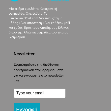
Μία ακόμα «μοδάτη» ηλεκτρονική
εφημερίδα; Όχι, βέβαια. To
PanHellenicPost.com δεν είναι ζήτημα
μόδας. Είναι αποστολή. Είναι καθήκον μαζί
και χρέος. Προς τους Απόδημους Έλληνες
όπου γης. Αλλά και στην ιδέα του ενιαίου
Ελληνισμού.
Newsletter
Συμπληρώστε την διεύθυνση
ηλεκτρονικού ταχυδρομείου σας
για να εγγραφείτε στο newsletter
μας.
Εγγραφή