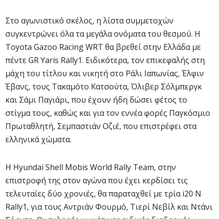
Στο αγωνιστικό σκέλος, η λίστα συμμετοχών
συγκεντρώνει όλα τα μεγάλα ονόματα του θεσμού. Η
Toyota Gazoo Racing WRT θα βρεθεί στην Ελλάδα με
πέντε GR Yaris Rally1. Ειδικότερα, τον επικεφαλής στη
μάχη του τίτλου και νικητή στο Ράλι Ιαπωνίας, Έλφιν
Έβανς, τους Τακαμότο Κατσούτα, Όλιβερ Σόλμπεργκ
και Σάμι Παγιάρι, που έχουν ήδη δώσει φέτος το
στίγμα τους, καθώς και για τον εννέα φορές Παγκόσμιο
Πρωταθλητή, Σεμπαστιάν Οζιέ, που επιστρέφει στα
ελληνικά χώματα.
Η Hyundai Shell Mobis World Rally Team, στην
επιστροφή της στον αγώνα που έχει κερδίσει τις
τελευταίες δύο χρονιές, θα παραταχθεί με τρία i20 N
Rally1, για τους Αντριάν Φουρμό, Τιερί Νεβίλ και Ντάνι