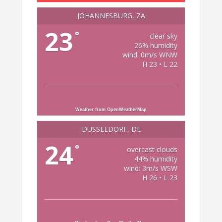
JOHANNESBURG, ZA
23
°
clear sky
26% humidity
wind: 0m/s WNW
H 23 • L 22
Weather from OpenWeatherMap
DÜSSELDORF, DE
24
°
overcast clouds
44% humidity
wind: 3m/s WSW
H 26 • L 23