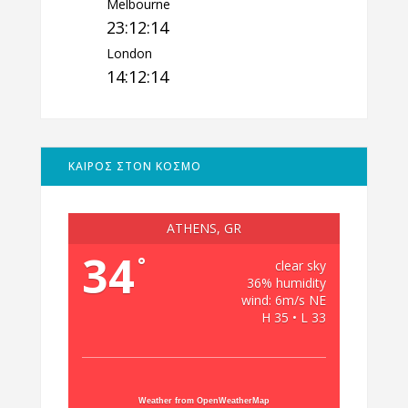
Melbourne
23:12:15
London
14:12:15
ΚΑΙΡΟΣ ΣΤΟΝ ΚΟΣΜΟ
ATHENS, GR
34
°
clear sky
36% humidity
wind: 6m/s NE
H 35 • L 33
Weather from OpenWeatherMap