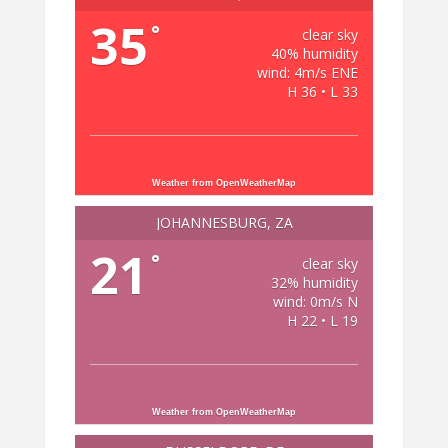
35
°
clear sky
40% humidity
wind: 4m/s ENE
H 36 • L 33
Weather from OpenWeatherMap
JOHANNESBURG, ZA
21
°
clear sky
32% humidity
wind: 0m/s N
H 22 • L 19
Weather from OpenWeatherMap