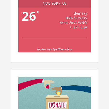
NEW YORK, US
26
°
clear sky
86% humidity
wind: 2m/s WNW
H 27 • L 24
Weather from OpenWeatherMap