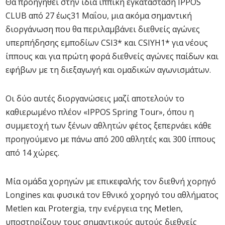
Θα προηγηθεί στην ίδια ιππική εγκατάσταση IPPOS
CLUB από 27 έως31 Μαΐου, μια ακόμα σημαντική
διοργάνωση που θα περιλαμβάνει διεθνείς αγώνες
υπερπήδησης εμποδίων CSI3* και CSIYH1* για νέους
ίππους και για πρώτη φορά διεθνείς αγώνες παίδων και
εφήβων με τη διεξαγωγή και ομαδικών αγωνισμάτων.
Οι δύο αυτές διοργανώσεις μαζί αποτελούν το
καθιερωμένο πλέον «IPPOS Spring Tour», όπου η
συμμετοχή των ξένων αθλητών φέτος ξεπερνάει κάθε
προηγούμενο με πάνω από 200 αθλητές και 300 ίππους
από 14 χώρες.
Μία ομάδα χορηγών με επικεφαλής τον διεθνή χορηγό
Longines και φυσικά τον Εθνικό χορηγό του αθλήματος
Metlen και Protergia, την ενέργεια της Metlen,
υποστηρίζουν τους σημαντικούς αυτούς διεθνείς