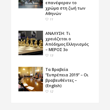
επανέφεραν το
χρώμα στη ζωή των
Αθηνών
11
ΑΝΑΛΥΣΗ: Τι
χρειάζεται ο
Απόδημος Ελληνισμός
– ΜΕΡΟΣ 3ο
13
Τα Βραβεία
“Ευπρέπεια 2019” – Οι
βραβευθέντες –
(English)
12