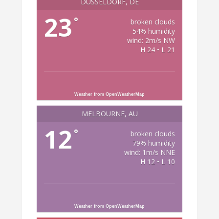
DÜSSELDORF, DE
23
°
broken clouds
54% humidity
wind: 2m/s NW
H 24 • L 21
Weather from OpenWeatherMap
MELBOURNE, AU
12
°
broken clouds
79% humidity
wind: 1m/s NNE
H 12 • L 10
Weather from OpenWeatherMap