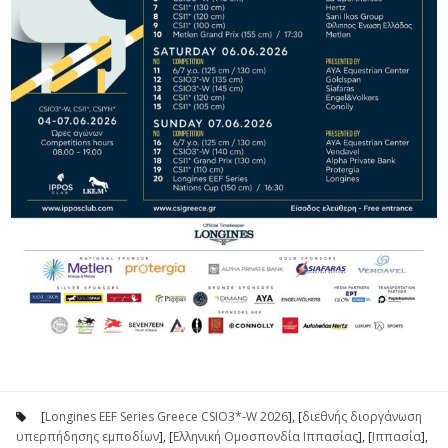
[
Longines EEF Series Greece CSIO3*-W 2026
], [
διεθνής διοργάνωση
υπερπήδησης εμποδίων
], [
Ελληνική Ομοσπονδία Ιππασίας
], [
Ιππασία
],