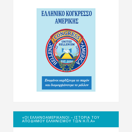
«ΟΙ ΕΛΛΗΝΟΑΜΕΡΙΚΑΝΟΊ – ΙΣΤΟΡΊΑ ΤΟΥ
ΑΠΌΔΗΜΟΥ ΕΛΛΗΝΙΣΜΟΎ ΤΩΝ Η.Π.Α»